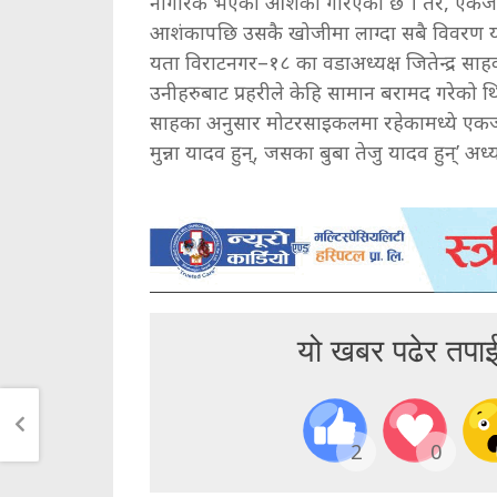
नागरिक भएको आशंका गरिएको छ । तर, एकजना न
आशंकापछि उसकै खोजीमा लाग्दा सबै विवरण यक
यता विराटनगर–१८ का वडाअध्यक्ष जितेन्द्र स
उनीहरुबाट प्रहरीले केहि सामान बरामद गरेको थि
साहका अनुसार मोटरसाइकलमा रहेकामध्ये एकजन
मुन्ना यादव हुन्, जसका बुबा तेजु यादव हुन्’ अध
यो खबर पढेर तपा
2
0