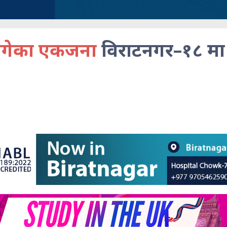
 भागेका एकजना
विराटनगर–१८ म