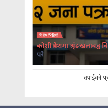
विशेष भिडियो
कोशी प्रदेशमा श्रृंङखलावद्व वि
परे
तपाईको प्र