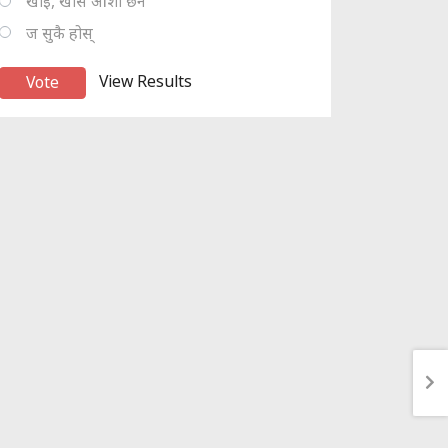
खोइ, खासै आशा छैन
ज सुकै होस्
View Results