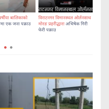
ाटनगर विमानस्थल ओर्लनसाथ
विश्वविद्यालय अनुदान आयोगका
 प्रहरीद्धारा
अभिषेक गिरी
अध्यक्ष केसी
र सचिव श्रेष्ठले लिए
 पक्राउ
शपथ