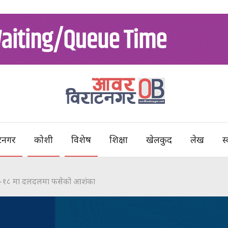
टनगर
कोशी
विशेष
शिक्षा
खेलकुद
लेख
स्
नगर–१८ मा दलदलमा फसेको आशंका