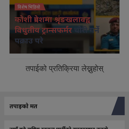
विशेष भिडियो
कोशी प्रदेशमा श्रृंङखलावद्व
विधुतीय ट्रान्सफर्मर
चोरी गर्ने
पक्राउ परे
तपाईको प्रतिक्रिया लेख्नुहोस्
तपाइको मत
नयाँ बन्ने राष्ट्रिय स्वतन्त्र पार्टीको सरकारबाट कस्तो