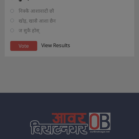
निक्कै आशावादी छौ
खोइ, खासै आशा छैन
ज सुकै होस्
View Results