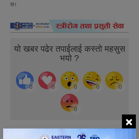
छ।
यो खबर पढेर तपाईलाई कस्तो महसुस
भयो ?
0
0
0
0
0
0
×