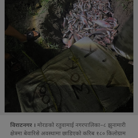
विराटनगर ।
मोरङको रतुवामाई नगरपालिका–८ झुनामारी
क्षेत्रमा बेवारिसे अवस्थामा छाडिएको करिब १८० किलोग्राम