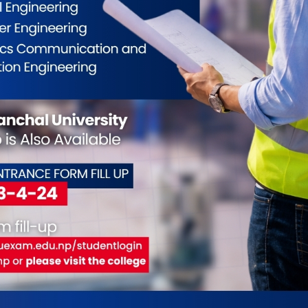
 गतेका लागि तय गरिएको छ। अनुगमनका क्रममा
 गुणस्तर लगायतका प्राविधिक पक्षको परीक्षण गरिनेछ।
हानगरपालिकालाई हस्तान्तरण गरिने श्रेष्ठले जानकारी
यविधि तयार गरी सर्वसाधारणका लागि खुला गरिने बताए।
िएको छ भने प्राकृतिक घाँस र दुबो संरक्षण गरिनेछ।
रणपछि जडान गरिने योजना रहेको उनले बताए।
गरिएको छ। ए ब्लकमा खुला सांगीतिक कार्यक्रम सञ्चालन