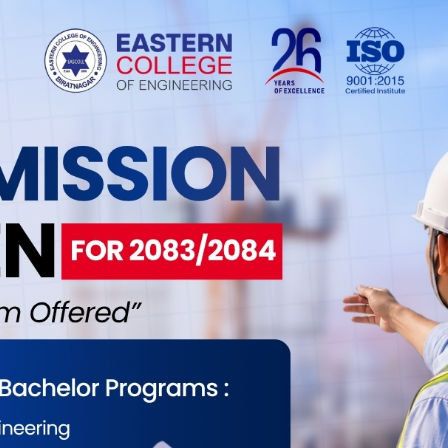
र्गत वडा नम्बर २ र ७ को सीमाक्षेत्रमा निर्माण गरिएको
्माण सेवा कम्पनीबीच करिब १७ करोड रुपैयाँ लागतमा
अवधिमा जग्गा विवाद र साइट क्लियरेन्समा भएको ढिलाइका
पछि म्याद थप गरिएको थियो। महानगरपालिकाको योजना
ाल पार्कको सम्पूर्ण निर्माण कार्य सकिएको छ। अब
ि मात्रै निर्माण व्यवसायीबाट पार्क हस्तान्तरण गरिनेछ।