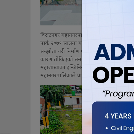
विराटनगर महानगरपालिकाको बहुवर्षीय योजनाअन्त
पार्क २०७९ सालमा महानगरपालिका र खुश्बु निर
सम्झौता गरी निर्माण थालिएको थियो। निर्माण 
कारण तोकिएको समयमै काम सम्पन्न हुन नसके
महाशाखाका इन्जिनियर सुजन श्रेष्ठका अनुसार ह
महानगरपालिकाले प्राविधिक अनुगमन सम्पन्न गरेपछ