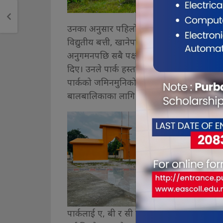
उनका अनुसार पहिलो चरणको अनुगमन असार २८
विद्युतीय बत्ती, खानेपानी तथा धारा, संरचनाको
अनुगमनपछि सबै पक्ष सन्तोषजनक देखिए पार्क म
दिए। उनले पार्क हस्तान्तरणपछि सञ्चालन कार्
पार्कको जमिनमुनिको भाग खाली राख्ने निर्णय गर
बालबालिकाका लागि खेल सामग्री भने हस्तान्त
पार्कलाई ए, बी र सी गरी तीन ब्लकमा विभाजन 