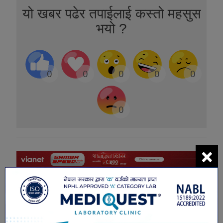
यो खबर पढेर तपाईलाई कस्तो महसुस
भयो ?
0
0
0
0
0
0
×