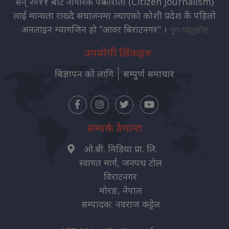
सन् २०११ बाट नागरिक पत्रकारीता (Citizen Journalism)
लाई मान्यता राख्दै संचालनमा ल्याएको कोशी प्रदेश कै पहिलो
अनलाइन म्यागजिन हो "आवर बिराटनगर" ।
पुरा पढ्नुहोस्
उपयोगी लिंकहरु
बिज्ञापन को लागि
सम्पुर्ण समाचार
सम्पर्क ठेगाना
ओ.बी. मिडिया प्रा. लि.
स्वागत मार्ग, जनपथ टोल
विराटनगर
मोरङ, नेपाल
सम्पादक: नवराज कट्टेल