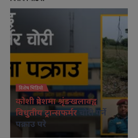
विशेष भिडियो
कोशी प्रदेशमा श्रृंङखलावद्व
विधुतीय ट्रान्सफर्मर
चोरी गर्ने
पक्राउ परे