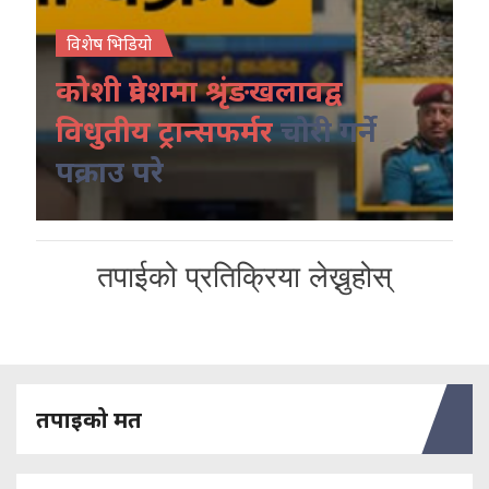
विशेष भिडियो
कोशी प्रदेशमा श्रृंङखलावद्व
विधुतीय ट्रान्सफर्मर
चोरी गर्ने
पक्राउ परे
तपाईको प्रतिक्रिया लेख्नुहोस्
तपाइको मत