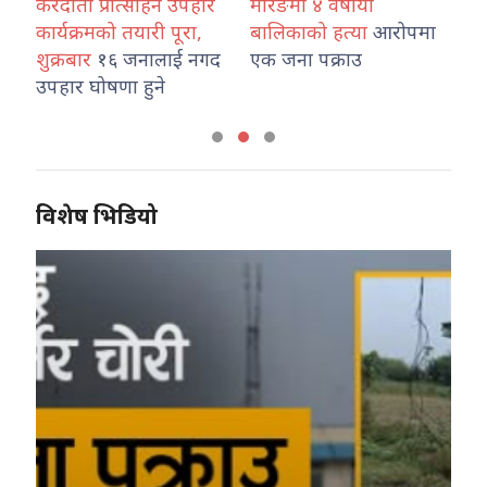
ंकका
करदाता प्रोत्साहन उपहार
मोरङमा ४ वर्षीया
वि
र्न
कार्यक्रमको तयारी पूरा,
बालिकाको हत्या
आरोपमा
ओर्
शुक्रबार
१६ जनालाई नगद
एक जना पक्राउ
अभ
उपहार घोषणा हुने
विशेष भिडियो