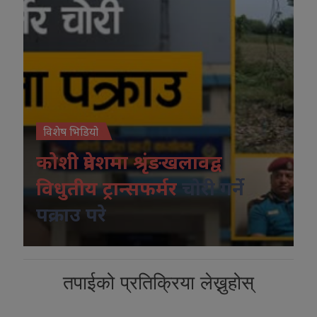
विशेष भिडियो
कोशी प्रदेशमा श्रृंङखलावद्व
विधुतीय ट्रान्सफर्मर
चोरी गर्ने
पक्राउ परे
तपाईको प्रतिक्रिया लेख्नुहोस्