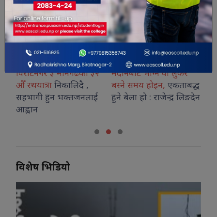
विराटनगर ३ मानगढको ३२
मैदानबाट भाग्ने वा लुकेर
अन
औँ रथयात्रा
निकालिदै ,
बस्ने समय होइन,
एकताबद्ध
अन
सहभागी हुन भक्तजनलाई
हुने बेला हो : राजेन्द्र लिङदेन
गर
आह्वान
प्
विशेष भिडियो