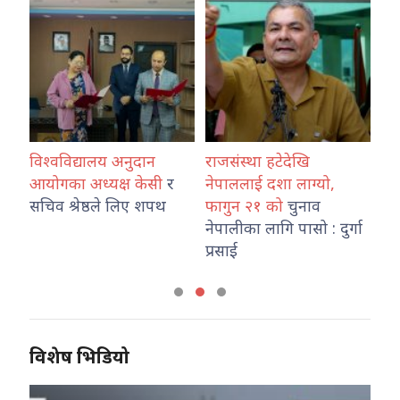
विश्वविद्यालय अनुदान
राजसंस्था हटेदेखि
कोशी प्
आयोगका अध्यक्ष केसी
र
नेपाललाई दशा लाग्यो,
नेपाल प
सचिव श्रेष्ठले लिए शपथ
फागुन २१ को
चुनाव
तथा ट्
नेपालीका लागि पासो : दुर्गा
कार्या
प्रसाई
विशेष भिडियो