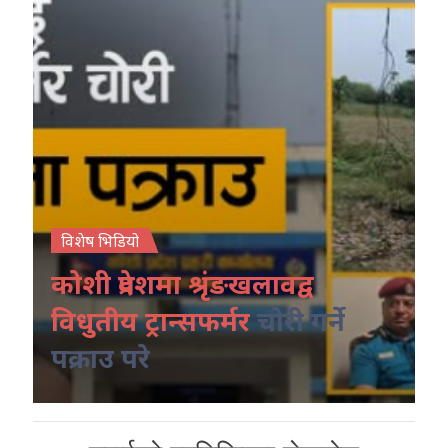
विशेष भिडियो
कोशी प्रदेशमा श्रृंङखलावद्व
विधुतीय ट्रान्सफर्मर
चोरी गर्ने
पक्राउ परे