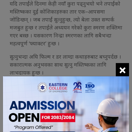
यदि तपाईंले दिनमा केही नयाँ कुरा पढ्नुभयो भने तपाईंको
मस्तिष्कका दुई कोशिकाहरुका तार एक–आपसमा
जोडिन्छन् । जब तपाईं सुत्नुहुन्छ, त्यो बेला उक्त सम्पर्क
मजबुत हुन्छ र तपाईले अध्ययन गरेको कुरा स्मरण शक्तिमा
गएर बस्छ । यसकारण निन्द्रा स्मरणका लागि सबैभन्दा
महत्वपूर्ण ‘फ्याक्टर’ हुन्छ ।
सुत्नुभन्दा अघि फिल्म र डर लाग्दा कथाहरुबाट बच्नुपर्दछ ।
×
सकारात्मक अनुभवका साथ सुत्नु मस्तिष्कका लागि
लाभदायक हुन्छ ।
८. बिहान यसरी उठ्नुहोस्
तपाईंले बुझिसक्नु भयो– निन्द्रा अत्यन्तै महत्वपूर्ण छ । यदि
तपाईं पाँच घण्टाभन्दा कम सुत्नुहुन्छ भने मानसिक रूपमा
‘अलर्ट’ हुन सक्न्ुहुन्न् । १० घण्टाभन्दा बढी सुत्दापनि यही
अवस्था दोहोरिन्छ ।