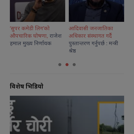
ी लिग’को
आदिवासी जनजातिका
डढेलो फैलिएपछि
घोषणा,
राजेश
अधिकार संस्थागत गर्दै
इन्डोनेसियाको
राष्ट्रि
 निर्णायक
पुस्तान्तरण गर्नुपर्छ : मन्त्री
निकुञ्ज बन्द
श्रेष्ठ
विशेष भिडियो