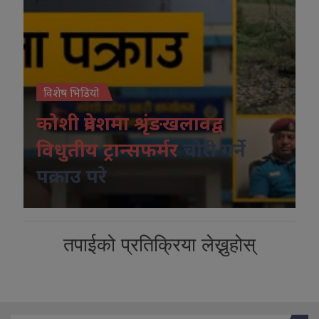
विशेष भिडियो
कोशी प्रदेशमा श्रृंङखलावद्व
विधुतीय ट्रान्सफर्मर
चोरी गर्ने
पक्राउ परे
तपाईको प्रतिक्रिया लेख्नुहोस्