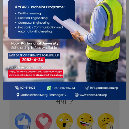
तपाईं कसरी उठ्नुहुन्छ भन्ने कुरापनि मस्तिष्कका लागि
महत्वपूर्ण छ । अँध्यारोमा सत्नु र विस्तारै बढ्दै गएको
उज्यालोमा उठ्नु अत्यन्तै लाभदायक हुन्छ । सूर्यको बढ्दो
प्रकाश आँखाको परेला हुँदै गए मस्तिष्कलाई राम्रो
प्रतिक्रियाका लागि तयार गर्दछ । तपाईंको घरमा सूर्यको
प्रकाश पर्दैन भने ‘लाइट सिस्टम’ भएको अलार्म किन्न
सक्नुहुन्छ ।
यो खबर पढेर तपाईलाई कस्तो महसुस
भयो ?
0
2
0
0
0