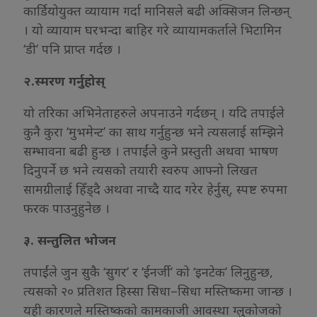
कार्डियोयुक्त व्यायाम गर्दा मानिसले बढी अक्सिजन लिन्छन्
। यो व्यायाम घरभन्दा बाहिर गरे व्यायामकर्ताले भिटामिन
‘डी’ पनि प्राप्त गर्दछ ।
२.स्मरण गर्नुहोस्
यो तरिका अभिनेताहरुले अपनाउने गर्दछन् । यदि तपाईले
कुनै कुरा ‘मुभमेन्ट’ का साथ गर्नुहुन्छ भने त्यसलाई सम्झिने
सम्भावना बढी हुन्छ । तपाईंले कुने प्रस्तुती अथवा भाषण
दिनुपर्ने छ भने त्यसको तयारी स्वरुप आफ्नो लिखत
सामग्रीलाई हिँड्दै अथवा नाच्दै याद गरेर हेर्नुस्, स्पष्ट रुपमा
फरक पाउनुहुनेछ ।
३. सन्तुलित भोजन
तपाईंले जुन सुकै ‘सुगर’ र ‘ईनर्जी’ को ‘इनटेक’ लिनुहुन्छ,
त्यसको २० प्रतिशत हिस्सा सिधा–सिधा मस्तिष्कमा जान्छ ।
यही कारणले मस्तिष्कको कामकाजी आवस्था ग्लुकोजको