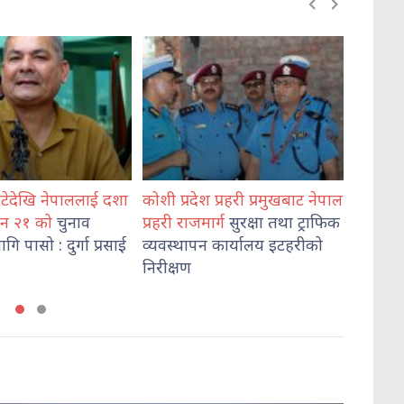
 प्रहरी प्रमुखबाट नेपाल
भेडेटारबाट ६४७ किलो गाँजासहित
मोरङमा
र्ग
सुरक्षा तथा ट्राफिक
दुई जना पक्राउ
हत्या
आ
 कार्यालय इटहरीको