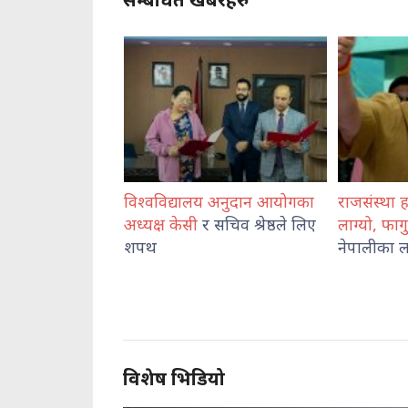
य अनुदान आयोगका
राजसंस्था हटेदेखि नेपाललाई दशा
कोशी प्रदेश
 सचिव श्रेष्ठले लिए
लाग्यो, फागुन २१ को
चुनाव
प्रहरी राजमा
नेपालीका लागि पासो : दुर्गा प्रसाई
व्यवस्थापन
निरीक्षण
विशेष भिडियो