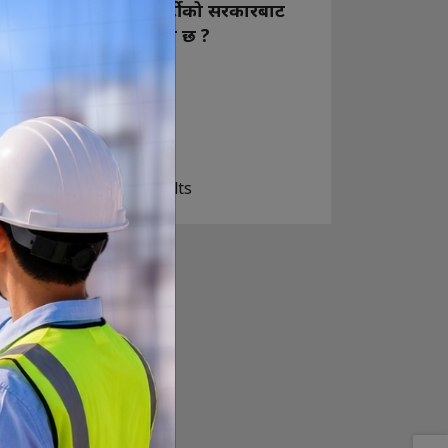
नयाँ बन्ने राष्ट्रिय स्वतन्त्र पार्टीको सरकारबाट
कस्तो अपेक्षा राख्नुभएको छ ?
निक्कै आशावादी छौ
खोइ, खासै आशा छैन
ज सुकै होस्
View Results