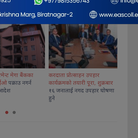
ोत्साहन उपहार
मोरङमा ४ वर्षीया बालिकाको
वीरगञ्ज
 तयारी पूरा, शुक्रबार
हत्या
आरोपमा एक जना पक्राउ
गरी बिक्
 नगद उपहार घोषणा
पक्राउ