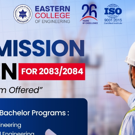
ो दौडमा आफुहरु नरहेको प्रष्ट पारे ।उनले अर्जेन्टिनी
।
िन्न क्लबले उनलाई लैजाने होड चलेको समाचार बाहिरिएको
गर्ने कुनै सम्भावना नरहेको बताएका छन् । गत सिजन
ेखिएको थियो ।
यर लिगको उपाधि उचालेको थियो ।मेस्सी अनुबन्धनका लागि
महरेज र ग्याब्रियल जिससलाई साट्न तयार रहेको हल्ला पनि
ै नयाँ सिजनको सुरुवात गर्नेछ । क्लोपले आफू लिभरपुलको