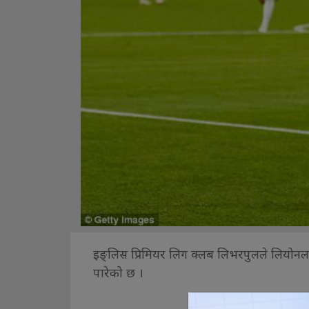
इङ्लिस प्रिमियर लिग क्लब लिभरपुलले लियोनल मे
पारेको छ ।