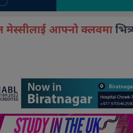
ल मेस्सीलाई आफ्नो क्लवमा
भित्