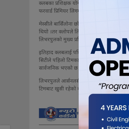
क्लबका प्रशिक्षक योर्गेन क्लोपले मेस्सी अनुबन्धक
फरवार्ड प्रिमियर लिगमा आउनु सुखद हुने बताए 
मेस्सीले बार्सिलोना छोड्ने निर्णय गरेपछि विभ
थियो ।तर क्लोपले लिभरपुलले मेस्सी अनुबन्धन 
लिभरपुलको मुख्य प्रतिद्वन्द्वी म्यान्चेष्टर सिटी द
इतिहाद क्लबलाई पछि पार्दै लिभरपुलले प्रिमि
सिटीले पहिलो टिमका बर्नान्डो सिल्भा, रियाद 
सार्वजनिक भएको छ ।
लिभरपुलले आर्सनलसँग कम्युनिटी सिल्डमा खेल्द
टिमबाट खुसी रहेको बताए । एजेन्सी