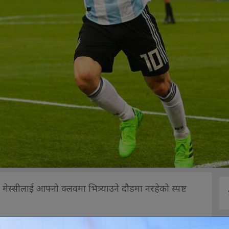
स्सीलाई आफ्नो क्लवमा भित्र्याउने दौडमा नरहेको स्पष्ट