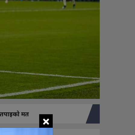
तपाइको मत
×