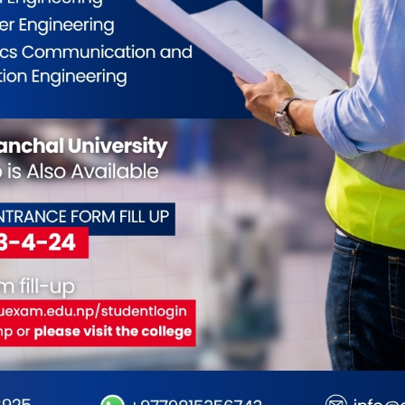
ईलाई कस्तो महसुस भयो ?
0
0
0
0