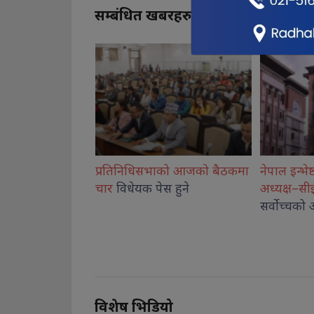
सम्बंधित खबरहरु
ाको आजको बैठकमा
नेपाल इन्भेष्टमेन्ट मेगा बैंकका
करदाता प्र
 हुने
अध्यक्ष–सीईओ
पक्राउ नगर्न
कार्यक्रमको
सर्वोच्चको आदेश
१६ जनालाई
हुने
विशेष भिडियो