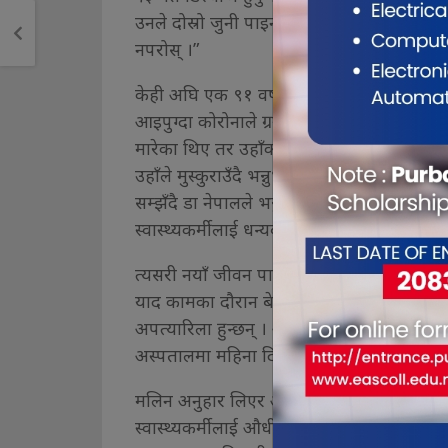
उनले दोस्रो जुनी पाइन्, योभन्दा खुशी मलाई अरू 
नपरोस् ।”
केही अघि एक ९१ वर्षीय वृद्धलाई हनहनी ज्वरो आय
आइपुग्दा कोरोनाले ग्रस्त उहाँ उपचारका लागि 
मारेका थिए तर उहाँको स्वास्थ्यमा नसोचेको सुध
उहाँले मुस्कुराउँदै भन्नुभएको अस्पतालका सशस्त्
सम्झँदै डा नेपालले भन्नुभयो, “निको भएका बिरा
स्वास्थ्यकर्मीलाई धन्यवाद दिएर वृद्धा घरतर्फ लाग
त्यसरी नयाँ जीवन पाएर खुशी साट्दै फर्कने धेर
याद कामका दौरान बेलाबेलामा बल्झिन्छ । हरेक
अपत्यारिला हुन्छन् । अस्पतालका स्वास्थ्यकर्मीले 
अस्पतालमा महिना दिनका शिशुदेखि ९१ वर्षका व
मलिन अनुहार लिएर आएका बिरामी र तिनका आफ
स्वास्थ्यकर्मीलाई औधी खुशी लाग्छ । त्यहीबीच