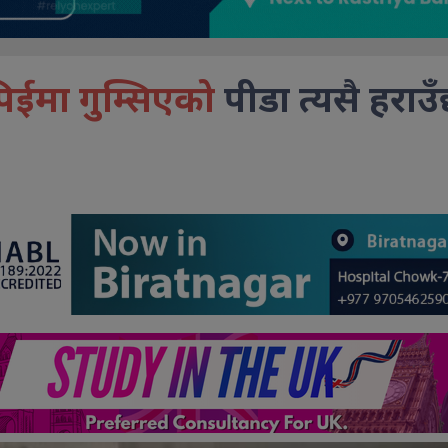
िईमा गुम्सिएको
पीडा त्यसै हराउँ