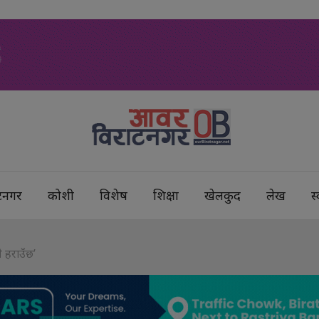
टनगर
कोशी
विशेष
शिक्षा
खेलकुद
लेख
स्
ै हराउँछ’