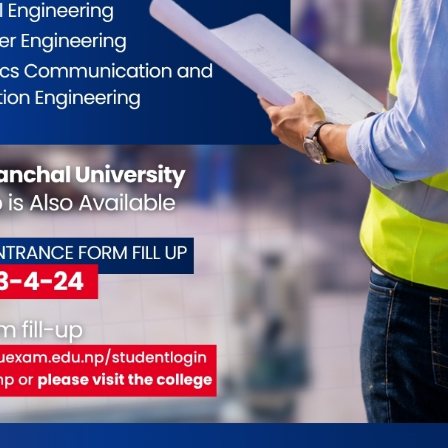
केही छैन”, देवचन्द्रले थप्नुभयो, “यस्तो अरू कसैलाई
ो, श्वास फेर्न पनि गाह्रो भयो । जीवनको उत्तराद्र्धमा
एपिएफ अस्पताल बलम्बुमा पुग्नुभयो । सबैले निको हुने आश
ार भयो । “बाबु म त ९१ वर्षमा पनि बाँचेँ”, निको भएपछि
र प्रहरी उपरीक्षक डा प्रवीन नेपाललाई ताजै छ । उहाँको खुशी
मीको अनुहारको चमक शब्दमा व्यक्त गर्न सकिँदैन ।”
्नुभयो ।
ै छन् अस्पतालमा । डा नेपालसामु यस्ता अनौठा र नसोचेका
 भेन्टिलेटरमा बसेका मानिसका कथा र व्यथा अनौठा र
हरेक क्षण प्रत्यक्ष साक्षात्कार गरिरहेका हुन्छन् । एपिएफ
ृद्धासमेत खुशी बोकेर फर्किएका चिकित्सक सुनाउँछन् ।
न्त खुशी बोकेर फर्किंदा चिकित्सकसहितका
 केही घटनाले मन अमिलो पनि बनाउँछ । डा नेपाल