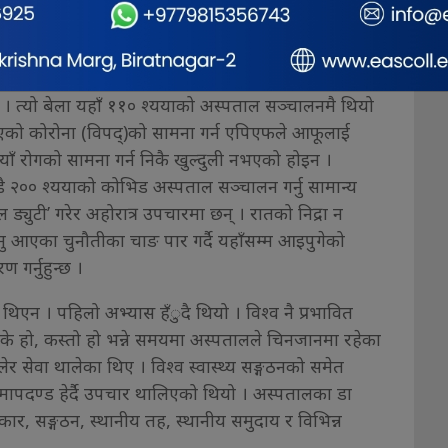
न्छ नि, पिपिईभित्र गुम्सिएको हाम्रो पीडा त्यसै हाएर
 अस्पताल छ ।
ुग्नुपर्छ । मन्त्रिपरिषद् बैठकले चैत ९ गते अस्पताललाई
 । त्यो बेला यहाँ ११० श्ययाको अस्पताल सञ्चालनमै थियो
िएको कोरोना (विपद्)को सामना गर्न एपिएफले आफूलाई
याँ रोगको सामना गर्न निकै खुल्दुली नभएको होइन ।
२०० श्ययाको कोभिड अस्पताल सञ्चालन गर्नु सामान्य
्युटी’ गरेर अहोरात्र उपचारमा छन् । रातको निद्रा न
 आएका चुनौतीका चाङ पार गर्दै यहाँसम्म आइपुगेको
 गर्नुहुन्छ ।
एन । पहिलो अभ्यास हँुदै थियो । विश्व नै प्रभावित
के हो, कस्तो हो भन्ने समयमा अस्पतालले चिनजानमा रहेका
 सेवा थालेका थिए । विश्व स्वास्थ्य सङ्गठनको समेत
्य मापदण्ड हेर्दै उपचार थालिएको थियो । अस्पतालका डा
कार, सङ्गठन, स्थानीय तह, स्थानीय समुदाय र विभिन्न