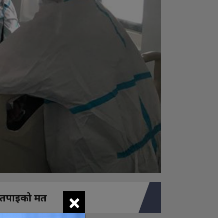
×
तपाइको मत