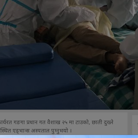
कार्यरत गङगा प्रधान गत वैशाख २५ मा टाउको, छाती दुख्ने
ित एड्भान्स अस्पताल पुग्नुभयो ।