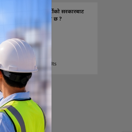
नयाँ बन्ने राष्ट्रिय स्वतन्त्र पार्टीको सरकारबाट
कस्तो अपेक्षा राख्नुभएको छ ?
निक्कै आशावादी छौ
खोइ, खासै आशा छैन
ज सुकै होस्
View Results