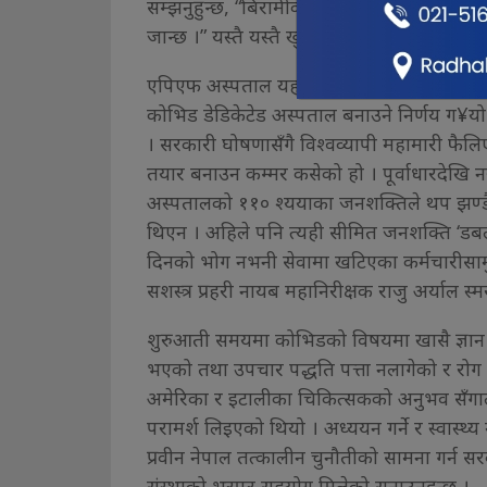
सम्झनुहुन्छ, “बिरामीका मुहारमा जुन खुशी छचल्कि
जान्छ ।” यस्तै यस्तै खुशी छाउने प्रयासमा उक्त
एपिएफ अस्पताल यहाँसम्म आइपुग्न २०७६ को चैत प
कोभिड डेडिकेटेड अस्पताल बनाउने निर्णय ग¥यो
। सरकारी घोषणासँगै विश्वव्यापी महामारी फैल
तयार बनाउन कम्मर कसेको हो । पूर्वाधारदेखि न
अस्पतालको ११० श्ययाका जनशक्तिले थप झण्डै 
थिएन । अहिले पनि त्यही सीमित जनशक्ति ‘डबल ड
दिनको भोग नभनी सेवामा खटिएका कर्मचारीसामु
सशस्त्र प्रहरी नायब महानिरीक्षक राजु अर्याल स्मरण
शुरुआती समयमा कोभिडको विषयमा खासै ज्ञान थि
भएको तथा उपचार पद्धति पत्ता नलागेको र रोग 
अमेरिका र इटालीका चिकित्सकको अनुभव सँगालेर
परामर्श लिइएको थियो । अध्ययन गर्ने र स्वास्थ
प्रवीन नेपाल तत्कालीन चुनौतीको सामना गर्न सर
संस्थाको भरपुर सहयोग मिलेको सुनाउनुहुन्छ ।