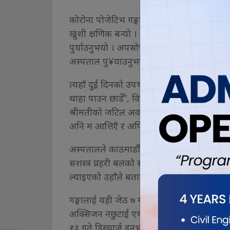
कोरोना पोजेटिभ गङ्गा पाँच दिन त्यहीँ उपचार ग
खुशी क्षणिक बन्यो । भोलिपल्टै बान्ता आउन थाले
पुर्याउनुभयो । अपसोच भेन्टिलेटर पाउन सकेनन्
अस्पताल पु¥याउनुभयो ।
त्यहाँ दुई दिनको उपचारमा रोग निको हुनुको साटो 
थाहा पाउन छाडेँ”, विगत सम्झँदै गङ्गाले रासससँग 
श्रीमतीको जटिल अवस्थाले देवचन्द्र मलिन बन्नु
अनि म आत्तिएँ र अफिसमा खबर गरेँ”, उहाँले सु
अस्पतालले काठमाडौँ लैजानुपर्ने र एम्बुलेन्सम
सशस्त्र प्रहरी बलको समन्वयमा हेलिकोप्टरमार्
ल्याइएको उहाँले बताउनुभयो ।
गङ्गालाई यही जेठ ७ गतेसम्म सघन उपचार कक्ष
अक्सिजन नछुटाई एचडियु वार्डमा सारिएकामा 
१३ गते डिस्चार्ज हुनुभयो । “एपिएफका सर र स्वास