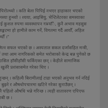
ा पिरोल्थ्यो । कति बेला पिपिई नभएर हाहाकार भएको
ा हुन्थ्यो । श्यया, आइसियु, भेन्टिलेटरका समस्याका
लाई कुशल रुपमा व्यवस्थापन ग¥याँै, कुनै अभाव महसुस
े सङ्कटमा हो हामीले काम गर्ने, विगतमा गर्दै आयौँ, अहिल
यौँ ।”
जित्न सफल भएको छ । अस्पताल सकल दर्जासहित मन्त्री,
ी तथा आम नागरिकको समेत भरोसाको केन्द्र बन्न पुगेको छ
सिल हाँसीहाँसी फर्किएका छन् । केहीले सामाजिक
खुलेरै प्रशंसासमेत गरेका थिए ।
ुन्छन् । कहिल्यै बिरामीलाई टाढा भएको अनुभव गर्न नदिई
ावना बुझ्ने र औषधोपचारमा खटिने गरेका सुनाउँछन् ।
 पहिलो औषधि भन्ने गरिन्छ । त्यही वातावरण एपिएफ
ाबी छ ।