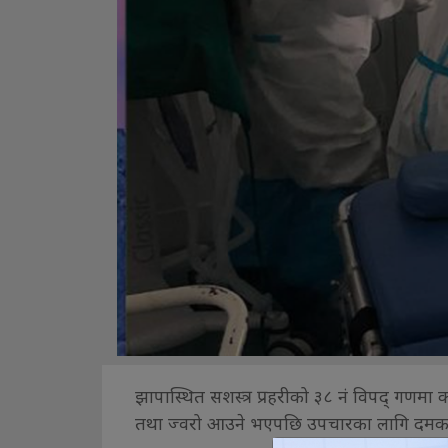
झापास्थित सशस्त्र प्रहरीको ३८ नं विपद् गणमा 
तथा ज्वरो आउने भएपछि उपचारका लागि दमकस्थ