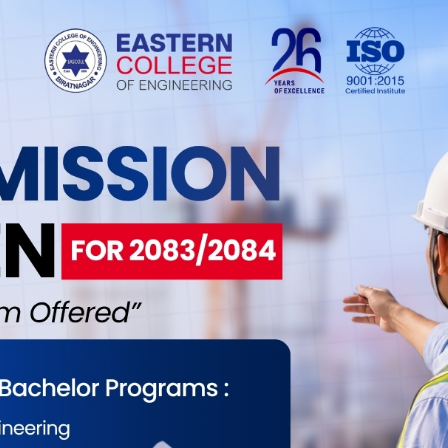
रेर केही निको महसुस गरी घर फर्किनुभयो तर उहाँको त्यो
पछि श्रीमान् देवचन्द्रले हतारहतार पुनः सोही अस्पताल
 हतास मनस्थितिमा श्रीमतीलाई उहाँ विराटनगरको नोबेल
बल्झिँदै गयो । “रोगले थप च्याप्यो, के भइरहेको छ भन्ने नै
भन्नुभयो, “त्यो बेला बाँच्छु भन्ने आशै हराएको थियो ।”
भयो तर उहाँले हरेस खानु भएन । “मलाई पनि नचिन्ने भइन्,
नाउनुभयो ।
ा जाँदा तलमाथि हुनसक्ने चेतावनी एकैसाथ दियो । त्यसपछि
फत काठमाडौँको सशस्त्र प्रहरी बल (एपिएफ) अस्पतालमा
मा भेन्टिलेटरको सहयोगमा राखियो । केही कम भएपछि
श्वासप्रश्वास सहज भएपछि जेठ ११ गते अक्सिजन निकालेर
्थ्यकर्मीको राम्रो साथ, सहयोगले गङ्गाको ज्यान बच्यो,