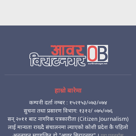
हाम्रो बारेमा
कम्पनी दर्ता नम्बर : १५२१५३/०७३/०७४
सुचना तथा प्रसारण विभाग: १३१२/ ०७५/०७६
सन् २०११ बाट नागरिक पत्रकारीता (Citizen Journalism)
लाई मान्यता राख्दै संचालनमा ल्याएको कोशी प्रदेश कै पहिलो
अनलाइन म्यागजिन हो "आवर बिराटनगर" ।
पुरा पढ्नुहोस्