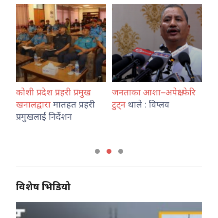
 :
कोशी प्रदेश प्रहरी प्रमुख
जनताका आशा–अपेक्षा फेरि
वै
खनालद्वारा
मातहत प्रहरी
टुट्न
थाले : विप्लव
श्
ा
प्रमुखलाई निर्देशन
टेल
विशेष भिडियो