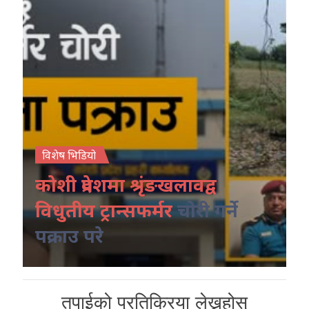
विशेष भिडियो
कोशी प्रदेशमा श्रृंङखलावद्व
विधुतीय ट्रान्सफर्मर
चोरी गर्ने
पक्राउ परे
तपाईको प्रतिक्रिया लेख्नुहोस्