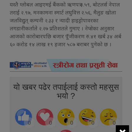
यस्तै ग्लोबल आइएमई बैंकको ऋणपत्र ३.५९, बोटलर्स नेपाल
तराई २.९७, मनकामना स्मार्ट लघुवित्त २.५६, मैलुङ खोला
जलविद्युत् कम्पनी २.३३ र न्यादी हाइड्रोपावरका
लगडानीकर्ताले २.२७ प्रतिशतले गुमाए । नेप्सेका अनुसार
आजको कारोबारपछि बजार पूँजीकरण रु.४१ खर्ब ३४ अर्ब
६० करोड १४ लाख १९ हजार ५८७ बराबर पुगेको छ ।
यो खबर पढेर तपाईलाई कस्तो महसुस
भयो ?
0
0
0
0
0
×