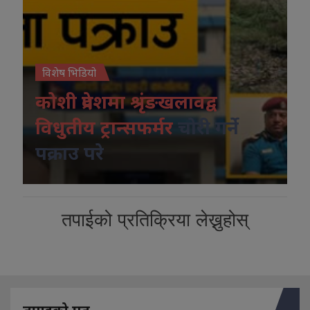
विशेष भिडियो
कोशी प्रदेशमा श्रृंङखलावद्व
विधुतीय ट्रान्सफर्मर
चोरी गर्ने
पक्राउ परे
तपाईको प्रतिक्रिया लेख्नुहोस्