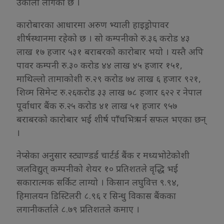
उकालो लागेको छ ।
कारोबारका आधारमा अरुण भ्याली हाइड्रोपावर
शीर्षस्थानमा रहेको छ । सो कम्पनीको रु.३६ करोड ४३
लाख १७ हजार ५३१ बराबरको कारोबार भयो । यस्तै अपि
पावर कम्पनी रु.३० करोड ४४ लाख ४५ हजार १५१,
माथिल्लो तामाकोशी रु.२९ करोड ७४ लाख ६ हजार ९२१,
शिव्म सिमेन्ट रु.२६करोड ३३ लाख ७८ हजार ६२२ र नेपाल
पूर्वाधार बैंक रु.२५ करोड ४१ लाख ५१ हजार ९५७
बराबरको कारोबार भई शीर्ष पाँचभित्र पर्न सफल भएका छन्
।
नेप्सेका अनुसार स्ट्याण्डर्ड चार्टर्ड बैंक र मध्यभोटेकोशी
जलविद्युत् कम्पनीको शेयर १० प्रतिशतले वृद्धि भई
सकारात्मक सर्किट लाग्यो । किसान लघुवित्त ९.९४,
हिमालयन डिस्टिलरी ८.९६ र सिन्धु विकास बैंकका
लगानीकर्ताले ८.७९ प्रतिशतले कमाए ।