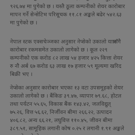
९२६.७४ मा पुगेको छ । यस्तै ठूला कम्पनीको शेयर कारोबार
मापन गर्ने सेन्सेटिभ परिसूचक ११.८१ अङ्कले बढेर ५४२.६३
मा पुगेको छ ।
नेपाल स्टक एक्सचेञ्जका अनुसार नेप्सेको उकालो यात्रासँगै
कारोबार रकमसमेत उकालो लागेको छ । कूल २२९
कम्पनीको एक करोड ८२ लाख ५४ हजार ४२५ कित्ता शेयर
रु नौ अर्ब ६७ करोड ६३ लाख १७ हजार ५९ मूल्यमा खरिद
बिक्री भए ।
नेप्सेका अनुसार कारोबार भएका १३ वटा उपसमूहको शेयर
उकालो लागेको छ । बैंकिङ ३९.४७, व्यापार ७९.६८, होटल
तथा पर्यटन ५५.६५, विकास बैंक १४३.४२, जलविद्युत्
७५.२६, वित्त ५६.६२, निर्जीवन बीमा २६६.२२, उत्पादन
४०६.८२, अन्य ६६.२१, लघुवित्त ११०.४५, जीवन बीमा
३८९.५१, सामूहिक लगानी कोष ०.२५ र लगानी १.९१ अङ्कले