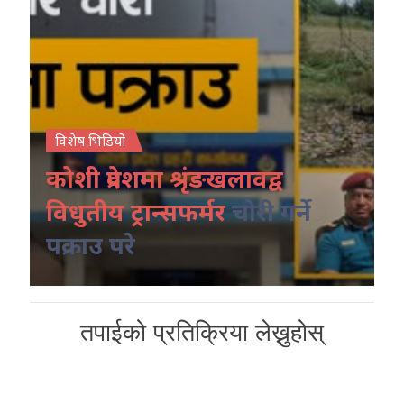
विशेष भिडियो
कोशी प्रदेशमा श्रृंङखलावद्व
विधुतीय ट्रान्सफर्मर
चोरी गर्ने
पक्राउ परे
तपाईको प्रतिक्रिया लेख्नुहोस्