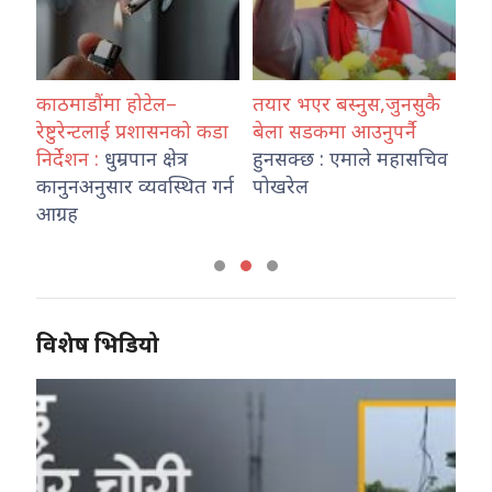
र्दै
काठमाडौंमा होटेल–
तयार भएर बस्नुस,जुनसुकै
वर्
,
रेष्टुरेन्टलाई प्रशासनको कडा
बेला सडकमा आउनुपर्नै
जल
निर्देशन :
धुम्रपान क्षेत्र
हुनसक्छ : एमाले महासचिव
वि
कानुनअनुसार व्यवस्थित गर्न
पोखरेल
हो
आग्रह
विशेष भिडियो