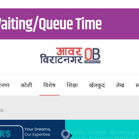
टनगर
कोशी
विशेष
शिक्षा
खेलकुद
लेख
स्
रिक