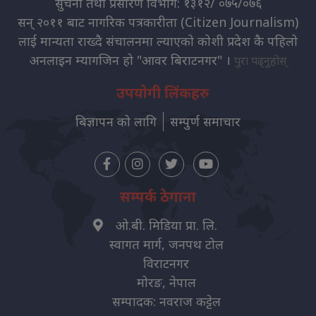
सुचना तथा प्रसारण विभाग: १३१२/ ०७५/०७६
सन् २०११ बाट नागरिक पत्रकारीता (Citizen Journalism)
लाई मान्यता राख्दै संचालनमा ल्याएको कोशी प्रदेश कै पहिलो
अनलाइन म्यागजिन हो "आवर बिराटनगर" ।
पुरा पढ्नुहोस्
उपयोगी लिंकहरु
बिज्ञापन को लागि
सम्पुर्ण समाचार
सम्पर्क ठेगाना
ओ.बी. मिडिया प्रा. लि.
स्वागत मार्ग, जनपथ टोल
विराटनगर
मोरङ, नेपाल
सम्पादक: नवराज कट्टेल