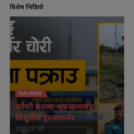
विशेष भिडियो
विशेष भिडियो
कोशी प्रदेशमा श्रृंङखलावद्व
विधुतीय ट्रान्सफर्मर
चोरी गर्ने
पक्राउ परे