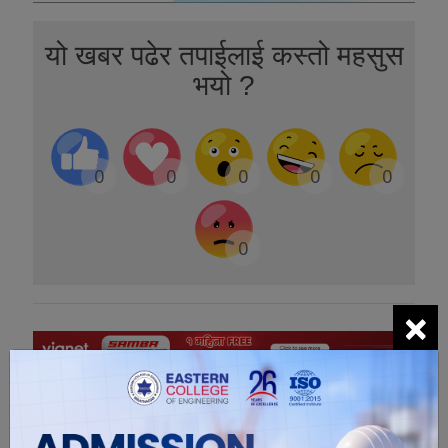
यो खबर पढेर तपाईलाई कस्तो महसुस
भयो ?
0
0
0
0
0
0
×