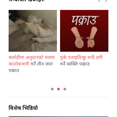
ा
सर्लाहीमा अनुदानको मलमा
युके पठाइदिन्छु भन्दै ठगी
पत
:
कालोबजारी
गर्ने तीन जना
गर्ने व्यक्ति पक्राउ
ला
पक्राउ
पक्
विशेष भिडियो