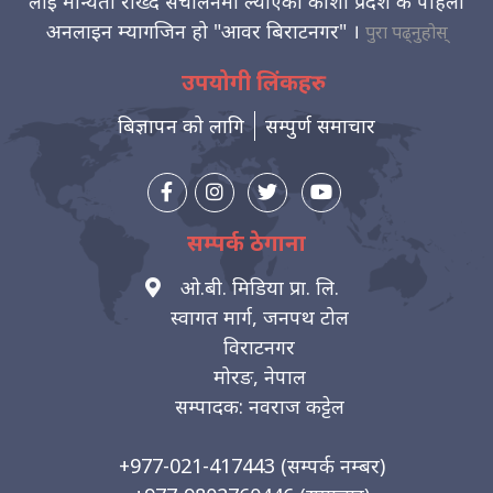
लाई मान्यता राख्दै संचालनमा ल्याएको कोशी प्रदेश कै पहिलो
अनलाइन म्यागजिन हो "आवर बिराटनगर" ।
पुरा पढ्नुहोस्
उपयोगी लिंकहरु
बिज्ञापन को लागि
सम्पुर्ण समाचार
सम्पर्क ठेगाना
ओ.बी. मिडिया प्रा. लि.
स्वागत मार्ग, जनपथ टोल
विराटनगर
मोरङ, नेपाल
सम्पादक: नवराज कट्टेल
+977-021-417443
(सम्पर्क नम्बर)