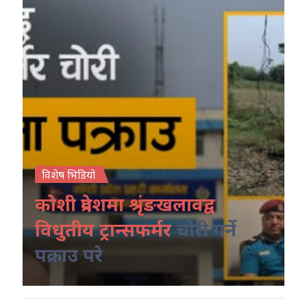
विशेष भिडियो
कोशी प्रदेशमा श्रृंङखलावद्व
विधुतीय ट्रान्सफर्मर
चोरी गर्ने
पक्राउ परे