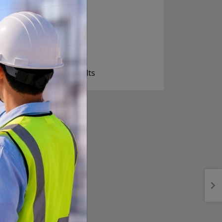
निक्कै आशावादी छौ
खोइ, खासै आशा छैन
ज सुकै होस्
View Results