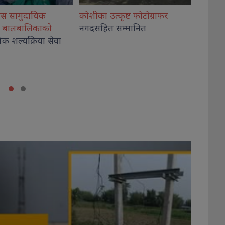
ृष्ट फोटोग्राफर
राष्ट्रिय भेलालाई शेरबहादुर
देउवाले
गिरी विर
म्मानित
सम्बोधन गर्ने
अदालतब
थप, कार
कब्जा