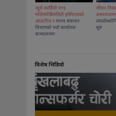
एण्ड
जीवन विकास सामुदायिक
कोशीका उत्क
िटी हस्पिटलको
अस्पतालमा बालबालिकाको
नगदसहित स
नव संसाधन
ल्याप्रोस्कोपिक शल्यक्रिया सेवा
कार्यालय
सुरु
विशेष भिडियो