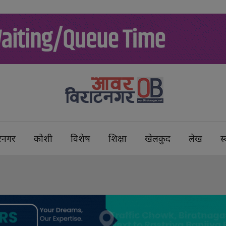
टनगर
कोशी
विशेष
शिक्षा
खेलकुद
लेख
स्