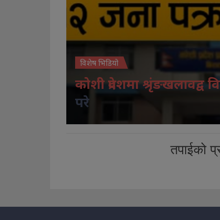
विशेष भिडियो
कोशी प्रदेशमा श्रृंङखलावद्व वि
परे
तपाईको प्र