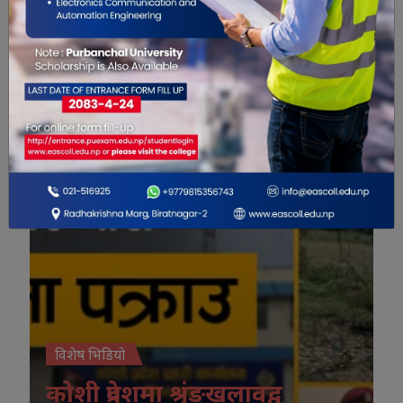
विशेष भिडियो
विशेष भिडियो
कोशी प्रदेशमा श्रृंङखलावद्व