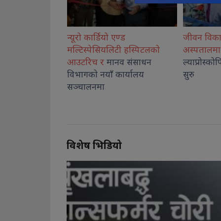
एण्ड
जीवन विकास सामुदायिक
कोशीका उत्क
िटी हस्पिटलको
अस्पतालमा बालबालिकाको
नगदसहित स
नव संसाधन
ल्याप्रोस्कोपिक शल्यक्रिया सेवा
कार्यालय
सुरु
विशेष भिडियो