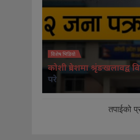
विशेष भिडियो
कोशी प्रदेशमा श्रृंङखलावद्व वि
परे
तपाईको प्र