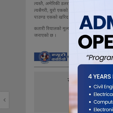
त्यस्तै, अमेरिकी डलर एकको खरिद दर १३३ रुपैया
त्यसैगरी, युरो एकको खरिद दर १४४ रुपैयाँ ८८ प
पाउण्ड एकको खरिद दर १७० रुपैयाँ ४६ पैसा र बि
कतारी रियालको मूल्य एकको खरिद दर ३६ रुपैयाँ ६६
जनाएको छ ।
यो खबर पढेर तपा
0
0