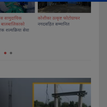
ृष्ट फोटोग्राफर
राष्ट्रिय भेलालाई शेरबहादुर
देउवाले
गिरी विर
म्मानित
सम्बोधन गर्ने
अदालतब
थप, कार
कब्जा