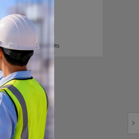
निक्कै आशावादी छौ
खोइ, खासै आशा छैन
ज सुकै होस्
View Results