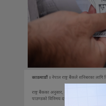
काठमाडौं ।
नेपाल राष्ट्र बैंकले शनिबरका लागि
राष्ट्र बैंकका अनुसार, आज अमेरिकी डलर, युरो
पाउण्डको विनिमय दर घटेको छ ।