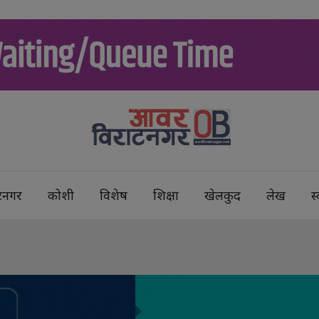
टनगर
कोशी
विशेष
शिक्षा
खेलकुद
लेख
स्