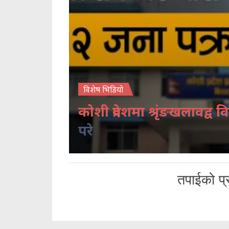
विशेष भिडियो
कोशी प्रदेशमा श्रृंङखलावद्व वि
परे
तपाईको प्र