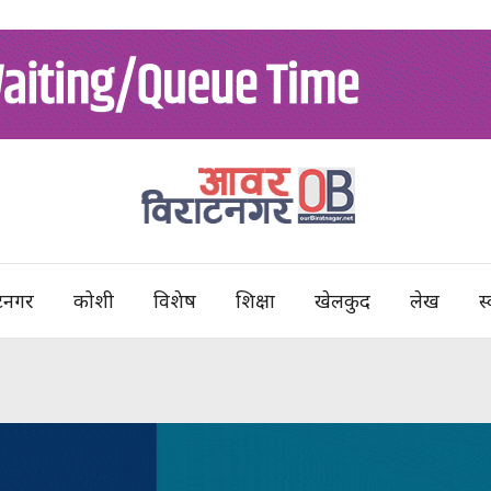
टनगर
कोशी
विशेष
शिक्षा
खेलकुद
लेख
स्