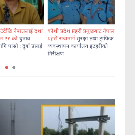
ेश प्रहरी प्रमुखबाट नेपाल
भेडेटारबाट ६४७ किलो गाँजासहित
मोरङम
मार्ग
सुरक्षा तथा ट्राफिक
दुई जना पक्राउ
हत्या
पन कार्यालय इटहरीको