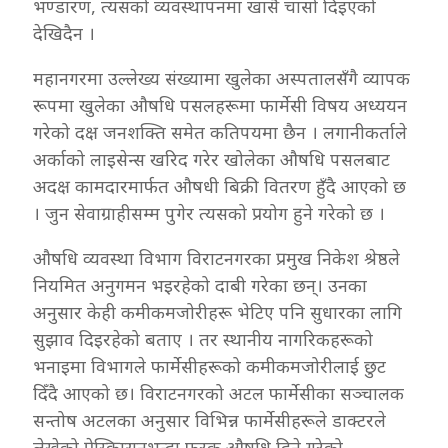
भण्डारण, त्यसको व्यवस्थापनमा खासै चासो दिइएको
देखिदैन ।
महानगरमा उल्लेख्य संख्यामा खुलेका अस्पतालसँगै व्यापक
रूपमा खुलेका औषधि पसलहरूमा फार्मेसी विषय अध्ययन
गरेको दक्ष जनशक्ति समेत कतिपयमा छैन । लगानीकर्ताले
अर्काको लाइसेन्स खरिद गरेर खोलेका औषधि पसलबाट
अदक्ष कामदारमार्फत औषधी बिक्री वितरण हुँदै आएको छ
। जुन सेवाग्राहीसम्म पुगेर त्यसको प्रयोग हुने गरेको छ ।
औषधि व्यवस्था विभाग विराटनगरका प्रमुख निकेश श्रेष्ठले
नियमित अनुगमन भइरहेको दाबी गरेका छन्। उनका
अनुसार केही कमीकमजोरीहरू भेटिए पनि सुधारका लागि
सुझाव दिइरहेको बताए । तर स्थानीय नागरिकहरूको
भनाइमा विभागले फार्मेसीहरूको कमीकमजोरीलाई छुट
दिँदै आएको छ। विराटनगरको अटल फार्मेसीका सञ्चालक
सन्तोष अटलका अनुसार विभिन्न फार्मेसीहरूले डाक्टरले
लेखेको प्रेस्क्रिप्सनभन्दा फरक औषधि दिने गरेको