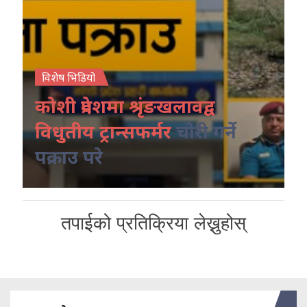
विशेष भिडियो
कोशी प्रदेशमा श्रृंङखलावद्व
विधुतीय ट्रान्सफर्मर
चोरी गर्ने
पक्राउ परे
तपाईको प्रतिक्रिया लेख्नुहोस्