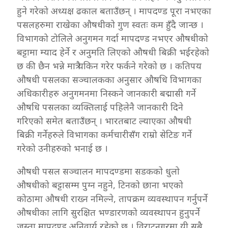
हुने गरेको अध्यक्ष ढकाल बताउँछन् । मापदण्ड पूरा नभएका
पसलहरुमा राखेका औषधीको गुण स्वतः कम हुँदै जान्छ ।
विभागको टोलिले अनुगमन गर्दा मापदण्ड नभएर औषधीको
बट्टामा म्याद हेर्ने र अनुमति लिएको औषधी बिक्री भईरहेको
छ की छैन भन्ने मात्रै यकिन गरेर फर्कने गरेको छ । कतिपय
औषधी पसलका सञ्चालकका अनुसार औषधि विभागका
अधिकारीहरु अनुगमनमा निस्कने जानकारी बद्मासी गर्ने
औषधि पसलका व्यक्तिलाई पहिलेनै जानकारी दिने
गरिएको समेत बताउँछन् । भारतबाट ल्याएका औषधी
बिक्री गर्नेहरुले विभागका कर्मचारीसँग राम्रो सेटिङ गर्ने
गरेको उनीहरुको भनाई छ ।
औषधी पसल सञ्चालन मापदण्डमा सडकको धुलो
औषधीको बट्टासम्म पुग्न नहुने, टिनको छाना भएको
कोठामा औषधी राख्न नमिल्ने, तापक्रम व्यवस्थापन गर्नुपर्ने
औषधीका लागि सुरक्षित भण्डारणको व्यवस्थापन हुनुपर्ने
जस्ता मापदण्ड अनिवार्य रहेको छ । विराटनगरमा यी सबै