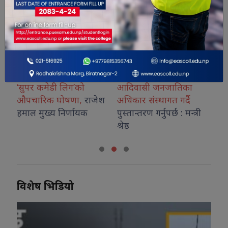
्रो
‘सुपर कमेडी लिग’को
आदिवासी जनजातिका
डढ
औपचारिक घोषणा,
राजेश
अधिकार संस्थागत गर्दै
इन
हमाल मुख्य निर्णायक
पुस्तान्तरण गर्नुपर्छ : मन्त्री
निक
श्रेष्ठ
विशेष भिडियो