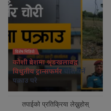
विशेष भिडियो
कोशी प्रदेशमा श्रृंङखलावद्व
विधुतीय ट्रान्सफर्मर
चोरी गर्ने
पक्राउ परे
तपाईको प्रतिक्रिया लेख्नुहोस्