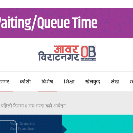
टनगर
कोशी
विशेष
शिक्षा
खेलकुद
लेख
स्
साह, पहिलो दिनमा ६ सय भन्दा बढी आवेदन