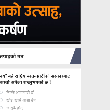
तपाइको मत
नयाँ बन्ने राष्ट्रिय स्वतन्त्र पार्टीको सरकारबाट
कस्तो अपेक्षा राख्नुभएको छ ?
निक्कै आशावादी छौ
खोइ, खासै आशा छैन
ज सुकै होस्