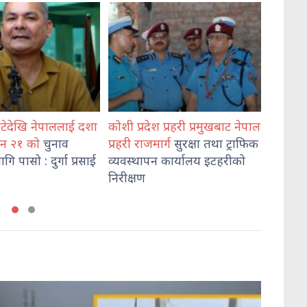
 प्रहरी प्रमुखबाट नेपाल
भेडेटारबाट ६४७ किलो गाँजासहित
मोरङमा 
र्ग
सुरक्षा तथा ट्राफिक
दुई जना पक्राउ
हत्या
आ
 कार्यालय इटहरीको