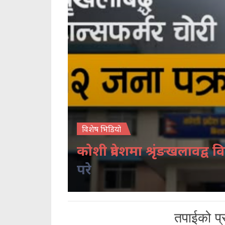
विशेष भिडियो
कोशी प्रदेशमा श्रृंङखलावद्व वि
परे
तपाईको प्र