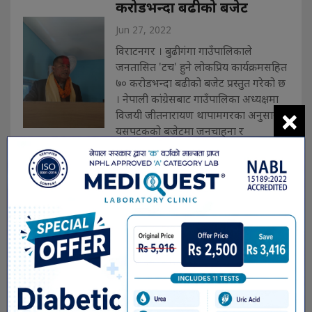
करोडभन्दा बढीको बजेट
Jun 27, 2022
विराटनगर । बुढीगंगा गाउँपालिकाले
जनतासित 'टच' हुने लोकप्रिय कार्यक्रमसहित
७० करोडभन्दा बढीको बजेट प्रस्तुत गरेको छ
। नेपाली कांग्रेसबाट गाउँपालिका अध्यक्षमा
×
विजयी जीतनारायण थापामगरका अनुसार
यसपटकको बजेटमा जनचाहना र
आवश्यकताअनुसार रकम परिचालन गरिएको
छ। जसअनुसार एक हजार गरिबका लागि
१० हजारको स्व. . .
सुनसरी-मोरङ करिडोरमा
उद्योगहरु बन्द हुने क्रम बढ्दो :
लगानीमा असुरक्षा मुख्य कारण
Jun 26, 2022
विराटनगर । केन्द्रिकृत आयात प्रतिस्थापन