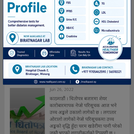
तथा निर्यात प्रर्वद्धनको नीतिको अभावमा ३
दशकयता सुनसरी-मोरङ औद्योगिक
करिडोरमाउद्योगहरु बन्द हुने क्रम बढेको छ ।
सरकारको स्थायी पोलिसीको अभावमा
पछिल्लो ३ दशकयता यस करिडोरमा नयाँ
लगानीका निर्यातमुखी उद्योगहरु सञ्चालनमा
आउन नसकेका हुन् । वि.सं. २०४६ सालसम्म
�. . .
नेप्से परिसूचकमा उच्च अङ्कको
वृद्धि
Jun 26, 2022
काठमाडौं । धितोपत्र बजारमा शेयर
कारोबारमापक नेप्से परिसूचक आज भने
उच्च अङ्कले उकालो लागेको छ । लगातार
ओरालो लागेको नेप्से परिसूचकमा उच्च
अङ्कको वृद्धि हुँदा चरम खडेरीमा पानी परेको
जस्तै भएको लगानीकर्ताको टिप्पणी छ ।