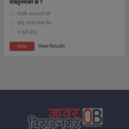
राख्नुभएको छ ?
निक्कै आशावादी छौ
खोइ, खासै आशा छैन
ज सुकै होस्
View Results