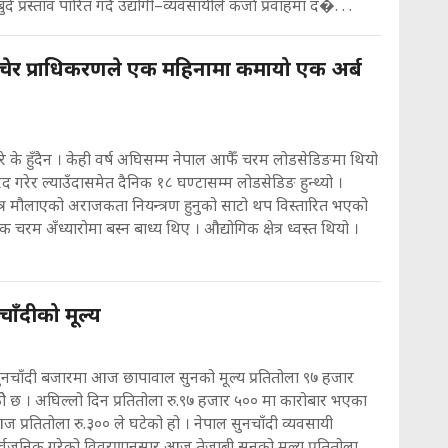
दे प्रस्ताव पारित गर्दै उद्योगी–व्यवसायीले कर्जा प्रवाहमा द�. . .
ेचेर प्राधिकरणले एक महिनामा कमायो एक अर्ब
रे के हुँदैन । केही वर्ष अघिसम्म नेपाल आफैँ चरम लोडसेडिङमा थियो
द गरेर ल्याउँदासमेत दैनिक १८ घण्टासम्म लोडसेडिङ हुन्थ्यो ।
्र मौलाएको अराजकता नियन्त्रण हुनुको साटो थप विस्तारित भएको
 चरम अँध्यारोमा बस्न बाध्य थिए । औद्योगिक क्षेत्र ध्वस्त थियो ।
चाँदीको मूल्य
सुनचाँदी बजारमा आज छापावाल सुनको मूल्य प्रतितोला ९७ हजार
े छ । अघिल्लो दिन प्रतितोला रु.९७ हजार ५०० मा कारोबार भएका
आज प्रतितोला रु.३०० ले घटेको हो । नेपाल सुनचाँदी व्यवसायी
र्वजनिक गरेको विवरणानुसार आज तेजाबी सुनको मूल्य प्रतितोला