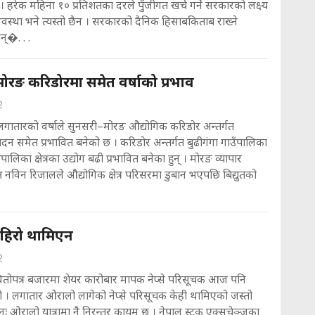
। हरेक महिना १० प्रतिशतका दरले पुँजीगत खर्च गर्ने सरकारको लक्ष्य
वस्था भने त्यस्तो छैन । सरकारको दैनिक हिसाबकिताब राख्ने
्�. . .
ोरङ करिडोरमा समेत वर्षाको प्रभाव
2
लगातारको वर्षाले सुनसरी–मोरङ औद्योगिक करिडोर अन्तर्गत
पादन समेत प्रभावित बनेको छ । करिडोर अन्तर्गत बुढीगंगा गाउँपालिका
ालिका क्षेत्रका उद्योग बढी प्रभावित बनेका हुन् । मोरङ व्यापार
ष नविन रिजालले औद्योगिक क्षेत्र परिसरमा डुबान भएपछि बिद्युतको
 पहिरो थामिएन
2
धितोपत्र बजारमा शेयर कारोबार मापक नेप्से परिसूचक आज पनि
ो । लगातार ओरालो लागेको नेप्से परिसूचक केही थामिएको जस्तो
नः ओरालो यात्रामा नै निरन्तर कायम छ । नेपाल स्टक एक्सचेञ्जका