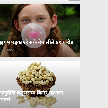
ुइगम पड्काएरै सके नेपालीले ४१ करोड
ul 2, 2022
ाजुदेखि कटुससम्म किनेर खान्छन्
ेपाली
ul 1, 2022