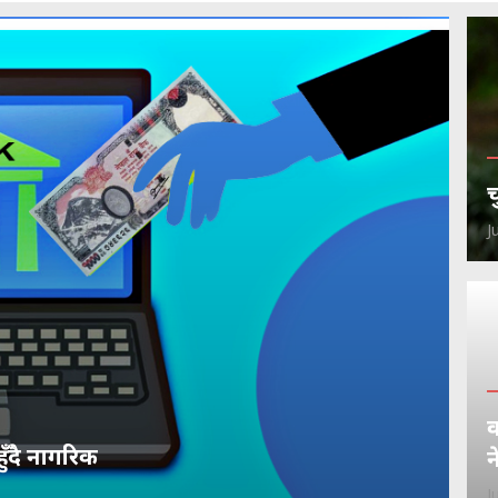
च
J
क
हुँदै नागरिक
न
J