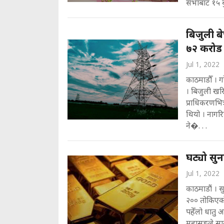
सभाबाट १५ बुँ
बिजुली ब
७२ करोड
Jul 1, 2022
काठमाडौँ । ग
। बिजुली खरि
प्राधिकरणभित
थियो । नागरिक
ने�. . .
घट्यो सुन
Jul 1, 2022
काठमाडौं । 
२०० तोकिएको
पहेँलो धातु 
महासङ्घले सा