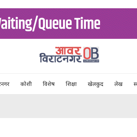
टनगर
कोशी
विशेष
शिक्षा
खेलकुद
लेख
स्