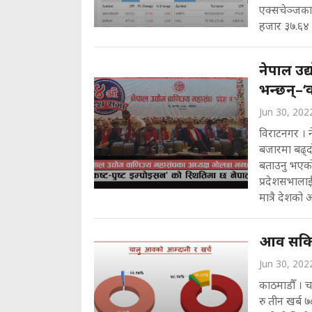
एक्सचेञ्जका 
हजार ३७.६४ म
नेपाल उद्
भन्छन्–‘क
Jun 30, 202
विराटनगर । न
बजारमा बढ्द
बताउनु भएको 
प्रदेशसभालाई 
मात्रै देशको अर
आव सकिन 
Jun 30, 202
काठमाडौँ । 
रु तीन खर्ब ७