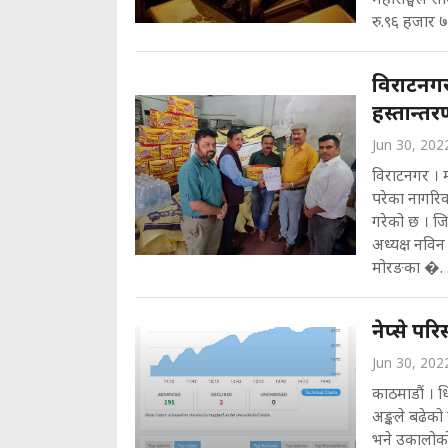
रु.९६ हजार 
विराटनगरक
हस्तान्त
Jun 30, 202
विराटनगर । म
परेका नागरिक
गरेको छ । जि
अध्यक्ष नविन 
मोरङका �. .
नेप्से प
Jun 30, 202
काठमाडौं । 
अङ्कले बढेको
भने उकालोको