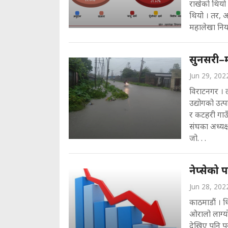
राखेको थियो 
थियो । तर, अ
महालेखा नियन
सुनसरी–म
Jun 29, 202
विराटनगर । 
उद्योगको उत्
र कटहरी गाउँप
संघका अध्यक्
जो. . .
नेप्सेको
Jun 28, 202
काठमाडौं । 
ओरालो लाग्य
देखिए पनि पु