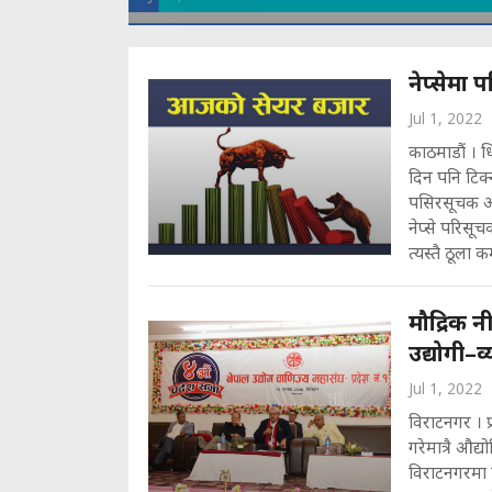
नेप्सेमा 
Jul 1, 2022
काठमाडौं । ध
दिन पनि टिक्
पसिरसूचक आज
नेप्से परिसू
त्यस्तै ठूला कम्
मौद्रिक नी
उद्योगी–
Jul 1, 2022
विराटनगर । प
गरेमात्रै औद
विराटनगरमा ब