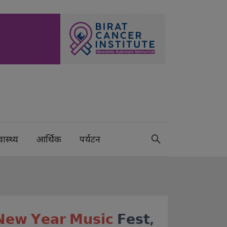
वास्थ्य
आर्थिक
पर्यटन
𝗲𝘄 𝗬𝗲𝗮𝗿 𝗠𝘂𝘀𝗶𝗰
𝗙𝗲𝘀𝘁,