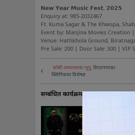
𝗡𝗲𝘄 𝗬𝗲𝗮𝗿 𝗠𝘂𝘀𝗶𝗰 𝗙𝗲𝘀𝘁, 𝟮𝟬𝟮𝟱
Enquiry at: 985-2032467
Ft. Kuma Sagar & The Khwopa, Shab
Event by: Manjina Movies Creation |
Venue: Hathkhola Ground, Biratnag
Pre Sale: 200 | Door Sale: 300 | VIP 
कोसी अस्पतालका भूपू,
विराटनगरका
क्लिनिकका विशेषज्ञ
सम्बंधित कार्यक्रमहरु