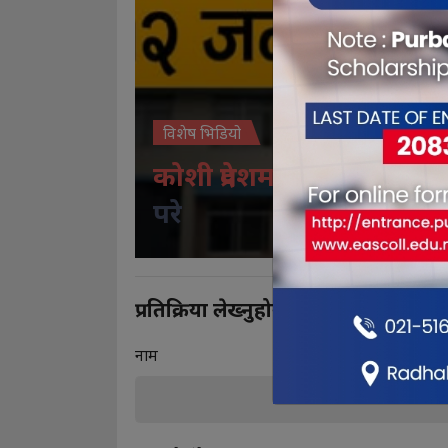
विशेष भिडियो
कोशी प्रदेशमा श्रृंङखलावद्व वि
परे
प्रतिक्रिया लेख्नुहोस
नाम