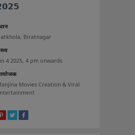
𝟬𝟮𝟱
्थान
atkhola, Biratnagar
समय
an 4 2025, 4 pm onwards
आयोजक
anjina Movies Creation & Viral
ntertainment