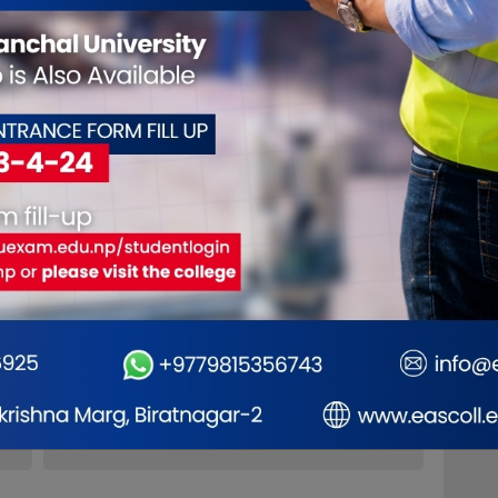
धुतीय ट्रान्सफर्मर
चोरी गर्ने पक्राउ
इमेल