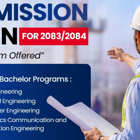
ित ब्यान्ड
कार्पेदियममा सबिन राईको
प्रस्तुती
बिराटनगरमा
ती दिने – Event
हुने
राजु श्रीवास
ब्यास २०२० हु