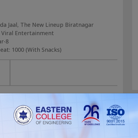
da Jaal, The New Lineup Biratnagar
 Viral Entertainment
ar-8
Seat: 1000 (With Snacks)