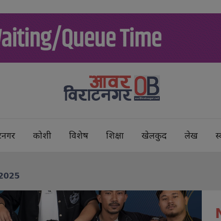
टनगर
कोशी
विशेष
शिक्षा
खेलकुद
लेख
स्
𝟮𝟬𝟮𝟱
