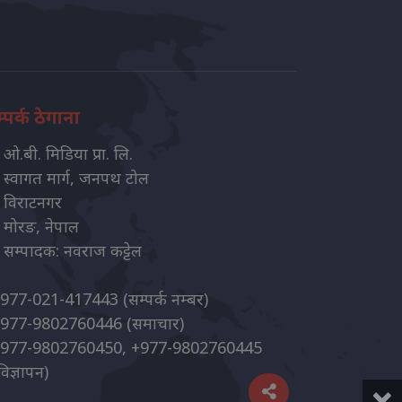
्पर्क ठेगाना
ओ.बी. मिडिया प्रा. लि.
स्वागत मार्ग, जनपथ टोल
विराटनगर
मोरङ, नेपाल
सम्पादक: नवराज कट्टेल
977-021-417443
(सम्पर्क नम्बर)
977-9802760446
(समाचार)
977-9802760450, +977-9802760445
विज्ञापन)
×