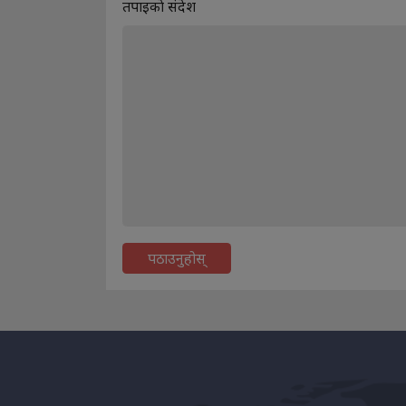
तपाइकाे संदेश
पठाउनुहोस्