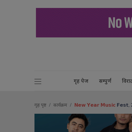
गृह पेज
सम्पुर्ण
विरा
गृह पृष्ट
कार्यक्रम
𝗡𝗲𝘄 𝗬𝗲𝗮𝗿 𝗠𝘂𝘀𝗶𝗰
𝗙𝗲𝘀𝘁, 