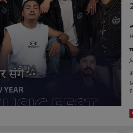

स
H
J
M
E