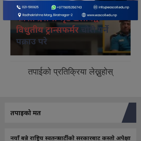
विशेष भिडियो
कोशी प्रदेशमा श्रृंङखलावद्व
विधुतीय ट्रान्सफर्मर
चोरी गर्ने
पक्राउ परे
तपाईको प्रतिक्रिया लेख्नुहोस्
तपाइको मत
नयाँ बन्ने राष्ट्रिय स्वतन्त्र पार्टीको सरकारबाट कस्तो अपेक्षा