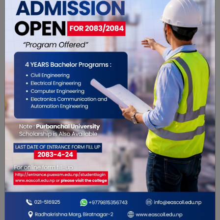
विशेष भिडियो
विशेष भिडियो
कोशी प्रदेशमा श्रृंङखलावद्व
विधुतीय ट्रान्सफर्मर
चोरी गर्ने