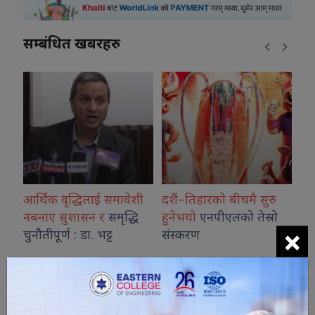
सम्बंधित खबरहरु
ो
आर्थिक वृद्धिलाई समावेशी
दशैं–तिहारको बीचमै सुरु
वि
ि
नबनाए सुशासन र
समृद्धि
हुनेभयो
एनपीएलको तेस्रो
स्
×
:
चुनौतीपूर्ण : डा. भट्ट
संस्करण
२०