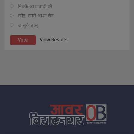
निक्कै आशावादी छौ
खोइ, खासै आशा छैन
ज सुकै होस्
View Results