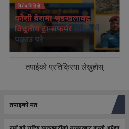
विशेष भिडियो
कोशी प्रदेशमा श्रृंङखलावद्व
विधुतीय ट्रान्सफर्मर
चोरी गर्ने
पक्राउ परे
तपाईको प्रतिक्रिया लेख्नुहोस्
तपाइको मत
नयाँ बन्ने राष्ट्रिय स्वतन्त्र पार्टीको सरकारबाट कस्तो अपेक्षा