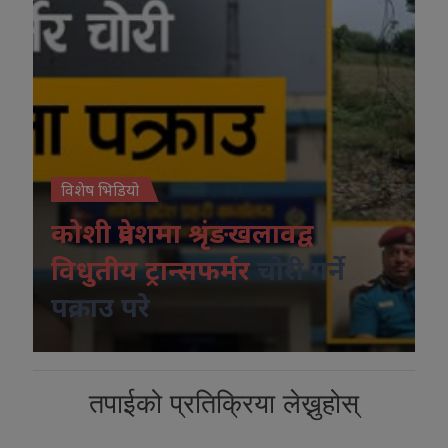
विशेष भिडियो
कोशी प्रदेशमा श्रृंङखलावद्व
विधुतीय ट्रान्सफर्मर
चोरी गर्ने
पक्राउ परे
तपाईको प्रतिक्रिया लेख्नुहोस्