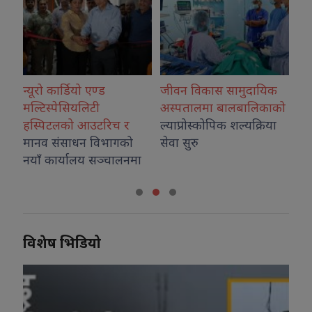
ण्ड
जीवन विकास सामुदायिक
कोशीका उत्कृष्ट फोटोग्र
ी
अस्पतालमा बालबालिकाको
नगदसहित सम्मानित
टरिच र
ल्याप्रोस्कोपिक शल्यक्रिया
विभागको
सेवा सुरु
सञ्चालनमा
विशेष भिडियो