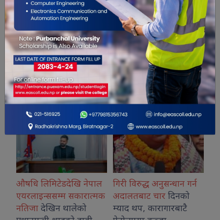
सम्बंधित खबरहरु
नेपाल
गिरी विरुद्ध अनुसन्धान गर्न
विराटनगरमा पोडवे
रात्मक
अदालतबाट चार
दिनको
निर्माणको प्रारम्भिक प्रक्रिया
ो
म्याद थप, कारागारबाटै
सुरु, डिपीआरपछि
ाबी
पेट्रोलपम्प कब्जा
निर्माणको बाटो खुल्यो