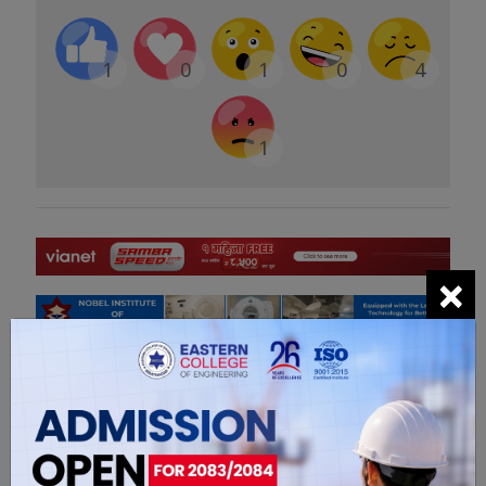
1
0
1
0
4
1
×
सम्बंधित खबरहरु