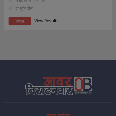
खोइ, खासै आशा छैन
ज सुकै होस्
View Results
हाम्रो बारेमा