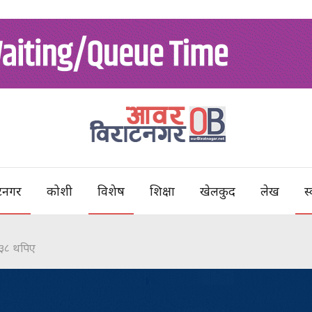
टनगर
कोशी
विशेष
शिक्षा
खेलकुद
लेख
स्
ा ३८ थपिए