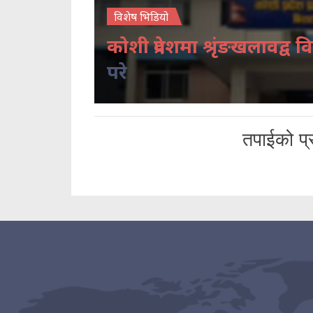
विशेष भिडियो
कोशी प्रदेशमा श्रृंङखलावद्व वि
परे
तपाईको प्र