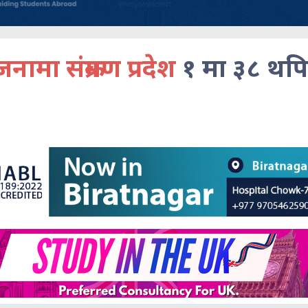
मा संक्रमण प्रदेश
१ मा ३८ थप