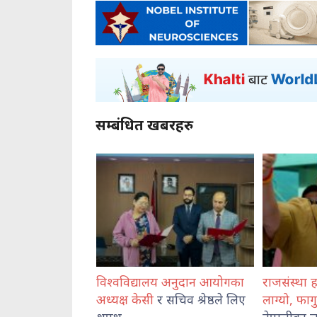
सम्बंधित खबरहरु
द्यालय अनुदान आयोगका
राजसंस्था हटेदेखि नेपाललाई दशा
कोशी 
केसी
र सचिव श्रेष्ठले लिए
लाग्यो, फागुन २१ को
चुनाव
प्रहरी