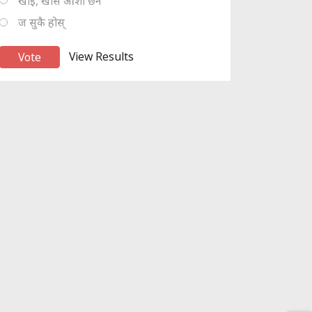
खोइ, खासै आशा छैन
ज सुकै होस्
View Results