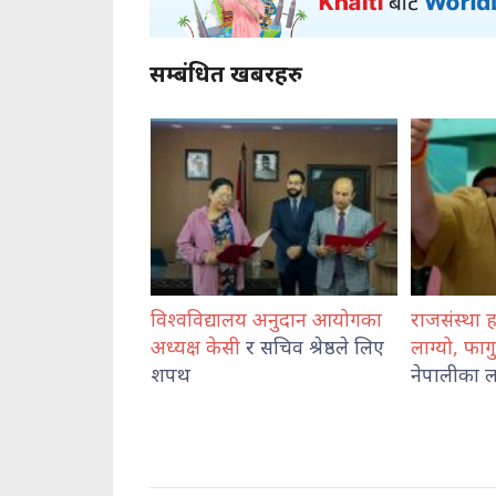
सम्बंधित खबरहरु
लय अनुदान आयोगका
राजसंस्था हटेदेखि नेपाललाई दशा
कोशी प्रदे
र सचिव श्रेष्ठले लिए
लाग्यो, फागुन २१ को
चुनाव
प्रहरी राजम
नेपालीका लागि पासो : दुर्गा प्रसाई
व्यवस्थाप
निरीक्षण