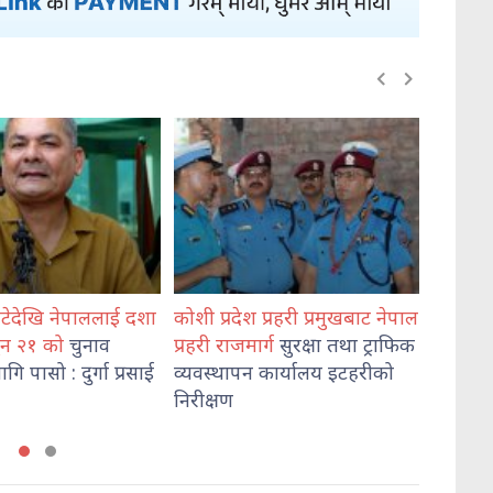
श प्रहरी प्रमुखबाट नेपाल
भेडेटारबाट ६४७ किलो गाँजासहित
मोरङमा
ार्ग
सुरक्षा तथा ट्राफिक
दुई जना पक्राउ
हत्या
आ
न कार्यालय इटहरीको