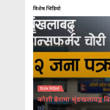
विशेष भिडियो
विशेष भिडियो
कोशी प्रदेशमा श्रृंङखलावद्व वि
परे