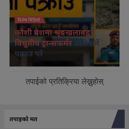
विशेष भिडियो
कोशी प्रदेशमा श्रृंङखलावद्व
विधुतीय ट्रान्सफर्मर
चोरी गर्ने
पक्राउ परे
तपाईको प्रतिक्रिया लेख्नुहोस्
तपाइको मत