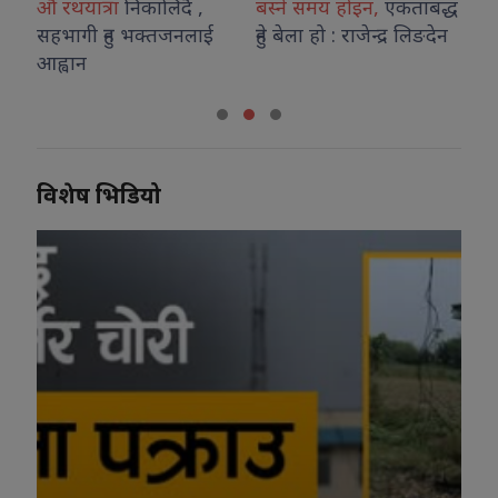
दै ,
बस्ने समय होइन,
एकताबद्ध
अनावश्यक ग्यास भण्डारण
नलाई
हुने बेला हो : राजेन्द्र लिङदेन
गरे कानुनी कारबाही : मोरङ
प्रशासन
विशेष भिडियो