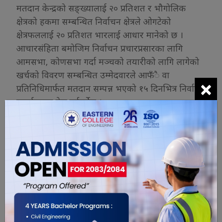
मतदान केन्द्रको सङ्ख्यालाई २० प्रतिशत र भौगोलिक
क्षेत्रको हकमा सम्बन्धित निर्वाचन क्षेत्रले ओगटेको
क्षेत्रफललाई २० प्रतिशत भारलाई आधार मानेको छ ।
आचारसंहिता बमोजिम निर्वाचन प्रचारप्रसारका लागि
आमसभा, कोणसभा गर्दा मञ्चको तयारीको लागि लागेको
खर्चको विवरण सम्बन्धित उम्मेदवारले आफँै वा
×
प्रतिनिधिमार्फत मतदान सम्पन्न भएको १५ दिनभित्र निर्वाचन
कार्यालयमा पेस गर्नुपर्नेछ ।
निर्वाचन खर्चको हिसाबकिताब आयोगले तोकेको ढाँचा र
लेखाप्रणाली अनुसार राख्नुपर्ने र राजनीतिक दलको तर्फबाट
हुने निर्वाचनसम्बन्धी स्वेच्छिक आर्थिक सहयोग लिँदा तथा
खर्च गर्दा राजनीतिक दलसम्बन्धी ऐन, २०७३ को दफा ३८ र
निर्वाचन आचारसंहिता, २०७९ को दफा १६ बमोजिम
गर्नुपर्नेछ ।
राजनीतिक दलले निर्वाचनसम्बन्धी खर्च गर्दा निजको