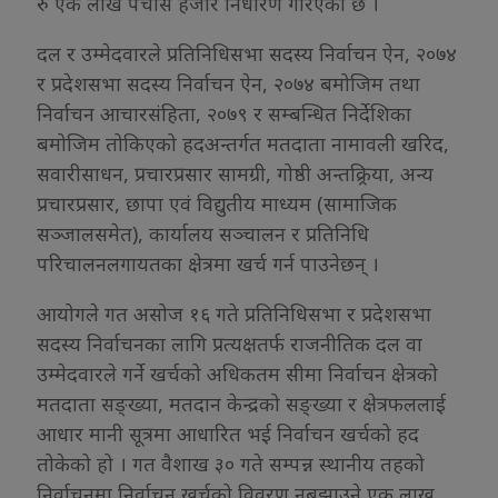
रु एक लाख पचास हजार निर्धारण गरिएको छ ।
दल र उम्मेदवारले प्रतिनिधिसभा सदस्य निर्वाचन ऐन, २०७४
र प्रदेशसभा सदस्य निर्वाचन ऐन, २०७४ बमोजिम तथा
निर्वाचन आचारसंहिता, २०७९ र सम्बन्धित निर्देशिका
बमोजिम तोकिएको हदअन्तर्गत मतदाता नामावली खरिद,
सवारीसाधन, प्रचारप्रसार सामग्री, गोष्ठी अन्तक्र्रिया, अन्य
प्रचारप्रसार, छापा एवं विद्युतीय माध्यम (सामाजिक
सञ्जालसमेत), कार्यालय सञ्चालन र प्रतिनिधि
परिचालनलगायतका क्षेत्रमा खर्च गर्न पाउनेछन् ।
आयोगले गत असोज १६ गते प्रतिनिधिसभा र प्रदेशसभा
सदस्य निर्वाचनका लागि प्रत्यक्षतर्फ राजनीतिक दल वा
उम्मेदवारले गर्ने खर्चको अधिकतम सीमा निर्वाचन क्षेत्रको
मतदाता सङ्ख्या, मतदान केन्द्रको सङ्ख्या र क्षेत्रफललाई
आधार मानी सूत्रमा आधारित भई निर्वाचन खर्चको हद
तोकेको हो । गत वैशाख ३० गते सम्पन्न स्थानीय तहको
निर्वाचनमा निर्वाचन खर्चको विवरण नबुझाउने एक लाख