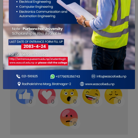
तर्फबाट खर्च गर्ने जिम्मेवार पदाधिकारी तोकी निजको नाम
नामेसीसहितको विवरण दस दिनभित्र आयोगमा
पठाउनुपर्नेछ ।
रासस
यो खबर पढेर तपाईलाई कस्तो महसुस
भयो ?
0
0
0
0
0
0