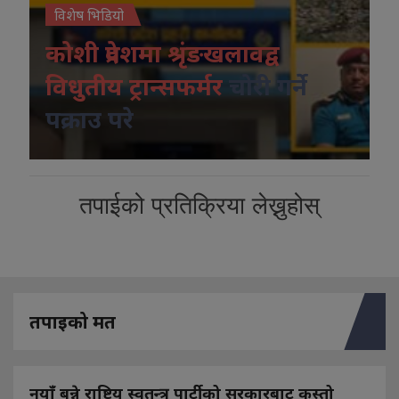
विशेष भिडियो
कोशी प्रदेशमा श्रृंङखलावद्व
विधुतीय ट्रान्सफर्मर
चोरी गर्ने
पक्राउ परे
तपाईको प्रतिक्रिया लेख्नुहोस्
तपाइको मत
नयाँ बन्ने राष्ट्रिय स्वतन्त्र पार्टीको सरकारबाट कस्तो