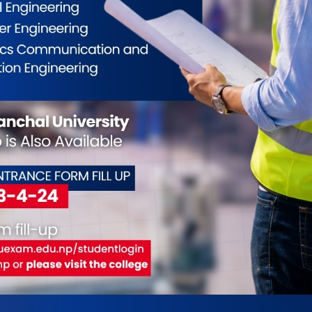
ईलाई कस्तो महसुस भयो ?
0
0
0
0