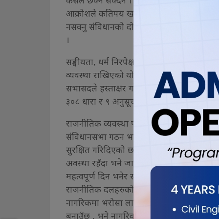
कसैले छेक्न सक्दैन । तर, एकतासँग जोडिएको
आक्रोशले कतिपय खण्डित अवस्था अहिले पनि 
नसक्नु संविधानको दोष भएपनि यो प्रगतिशील र
।
सङ्घीयता, धर्म निरपेक्षता, समाजवादोन्मुख सङ्घ
व्यवस्था राखिएको यो संविधान जारी हुँदा संव
सभासदले हस्ताक्षर गरेका थिए । उनीहरु नागरिक
३०८ धारा र ९ अनुसूची रहेका छन्, जसले नेपा
राजनीतिक व्यवस्था परिवर्तनका लागि उत्साह
संविधानसभा गठन भएको थियो । त्यहि संविधान
सुरक्षित गरिदिएको छ । संविधान जारी भएको आ
अवस्था रहँदा भने जारीमा देखिएको खुशी, उत्
महत्वपूर्ण दिन भनेर सम्झनु पर्नेमा, सुन्दै निरास
राजनीतिक दलहरुको बेइमानीपन पनि हो । त्यसैल
नागरिकमा भरोसा लाग्ने बनाउनु जरुरी छ । भरो
बनाउँछ , भने नागरिक जवाफदेही बन्दैनन् । अ