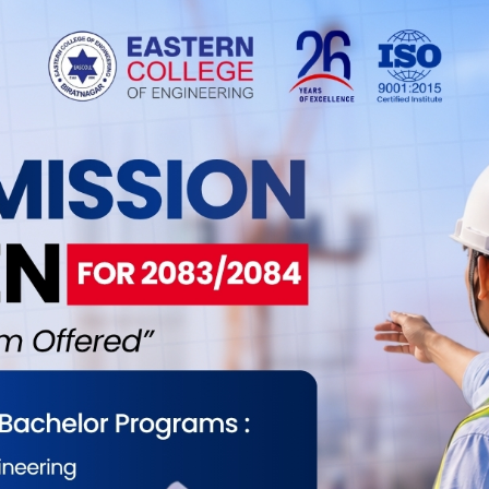
 संविधानभित्र आफ्ना अधिकार नसमेटिएको आरोप र
यथावत रहेको छ । समग्रमा नागरिकको अधिकार समेट्न
हेका कारण स्वतन्त्रताको उज्यालो भने घरघरमा छरिएको छ
ीय लोकतान्त्रिक गणतन्त्रात्मक शासन व्यवस्थालगायतका नयाँ
िधानसभाको प्रक्रियामा सहभागी दलका पाँच सय ३७ जना
का प्रतिनिधि हुन् । ‘नेपालको संविधान, २०७२’ मा ३५ भाग
ल र नेपालीको भाग्य–भविष्यलाई देखाएको छ ।
का साथ नागरिकले सहयोग गरेको आन्दोलनको बलमा
सभाले जारी गरेको संविधानले नेपालीहरुको अधिकार
ठ वर्ष बितिसक्दा समेत शासकको चरित्र नफेरिएको
सव मनाउन देखिदैन । संविधान दिवसलाई नागरिकले
ा व्यक्त गर्ने गरेका छन् । यस्तो स्थिति आउनुमा मूलतः
े बेलैमा राजनीतिक दलका नेताहरु सच्चिने र संविधानप्रति
सा बिनाको संविधानले शासकलाई झन् स्वेच्छाचारिता
न्त्यमा संविधान जारी भएको आठवर्ष पूरा भएको अवसरमा