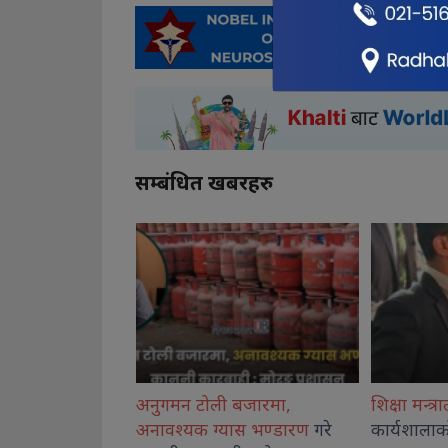
सम्बंधित खबरहरु
बजारमा,
शिक्षा मन्त्रालयमा उच्च शिक्षा नीति
औषधि लिमि
ास भण्डारण
गरे
कार्यशालाको पहिलो सत्र सम्पन्न
एयरलाइन्स