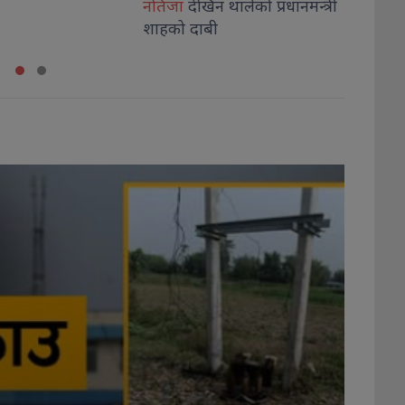
न थालेको प्रधानमन्त्री
थप, कारागारबाटै पेट्रोलपम्प
भक्तजन
ी
कब्जा