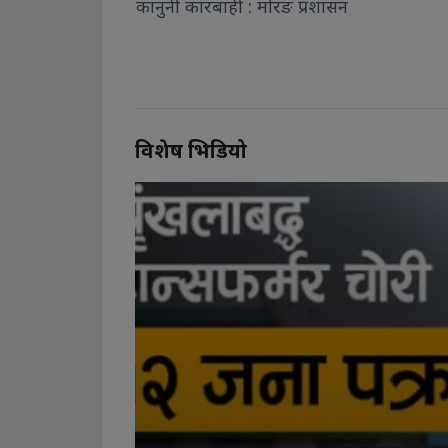
ी : मोरङ प्रशासन
नतिजा
देखि
शाहको दाब
विशेष भिडियो