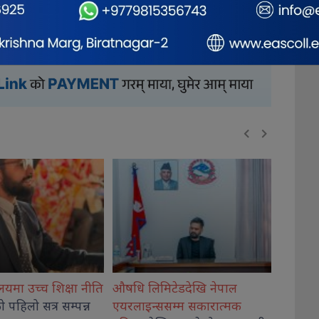
टेडदेखि नेपाल
गिरी विरुद्ध अनुसन्धान गर्न
विराटन
सम्म सकारात्मक
अदालतबाट चार
दिनको म्याद
रथयात्रा