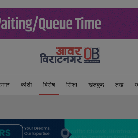
टनगर
कोशी
विशेष
शिक्षा
खेलकुद
लेख
स्