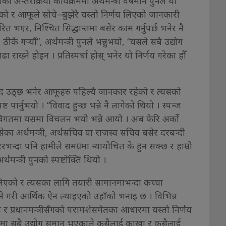
 अन्तरक्रिया कार्यक्रममा अर्थमन्त्री वर्षमान पुनले यी
ो र आफूले सोचे–बुझेरै यस्तो निर्णय लिएको जानकारी
 भएर, निश्चित सिद्धान्तमा बसेर काम गर्नुपर्छ भनेर नै
 ठीकै गर्‍यौं”, अर्थमन्त्री पुनले भन्नुभयो, “यसले सबै उद्योग
 राख्ने होइन । प्रतिस्पर्धा होस् भनेर यो निर्णय गरेका हौँ
वाद उठ्छ भनेर आफूहरु पहिल्यै जानकार रहेको र त्यसको
पार्नुभयो । “विवाद हुन्छ भन्ने नै लागेको थियो । स्पन्ज
विगतमा यसमा विचलन भयो भन्ने आयो । अब फेरि अर्को
का अर्थमन्त्री, अर्थसचिव वा राजस्व सचिव बसेर दरबन्दी
ेरेरभन्दा पनि हामीले समग्रमा न्यायोचित के हुन सक्छ र हाम्रो
र्थमन्त्री पुनको स्पष्टोक्ति थियो ।
 लिएको र त्यसका लागि तयारी सामानमाभन्दा कच्चा
े गरी आर्थिक ऐन ल्याइएको उहाँको भनाइ छ । विभिन्न
 र प्रधानमन्त्रीसँगको परामर्शसमेतका आधारमा यस्तो निर्णय
मा सबै उद्योग समान भएकाले कसैलाई काखा र कसैलाई