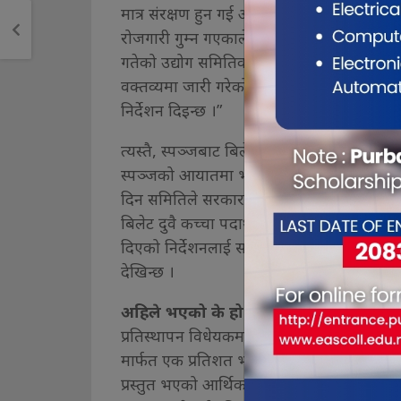
मात्र संरक्षण हुन गई अन्य उद्योग धराशायी भई स
रोजगारी गुम्न गएकाले भन्सार तथा अन्तःशुल्कको
गतेको उद्योग समितिको निर्णयमा भनिएको छ, “भ
वक्तव्यमा जारी गरेको व्यवस्थालाई परिमार्जन ग
निर्देशन दिइन्छ ।”
त्यस्तै, स्पञ्जबाट बिलेट बनाउँदा केवल १५ प्रति
स्पञ्जको आयातमा भन्सार महसुल चार दशमलव ७५ प
दिन समितिले सरकारलाई निर्देशन दिएको थियो ।
बिलेट दुवै कच्चा पदार्थको आयातमा समान छुट 
दिएको निर्देशनलाई सरकारले आर्थिक विधेयक, 
देखिन्छ ।
अहिले भएको के हो ?
प्रतिस्थापन विधेयकमार्फत शून्य कर सुविधा पा
मार्फत एक प्रतिशत भन्सार र प्रतिकिलो रु एक 
प्रस्तुत भएको आर्थिक विधेयक, २०८१ ले स्पञ