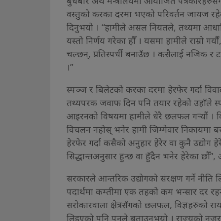
बुधबार अर्थ मन्त्रालयमा आयोजित पत्रकारहरुसँगको
वस्तुको करका दरमा भएको परिवर्तन जायज रहेक
दिनुभयो । “हामीले असल नियतले, तथ्यमा आधारित
यस्तो निर्णय गरेका हौँ । यसमा हामीले राम्रो गर्यौं,
चल्छन्, प्रतिस्पर्धी बनाउँछ । कसैलाई नजिक र टाढा
।”
स्पञ्ज र बिलेटको करका दरमा हेरफेर गर्दा वि
तथ्यपरक जवाफ दिन पनि तयार रहेको उहाँले स्पष्ट 
आइरनको विषयमा हामीले धेरै छलफल गर्‍यौं । 
विचलन नहोस् भनेर हामी जिम्मेवार निकायमा बसे
हेरफेर गर्दा कसैको अनुहार हेरेर वा कुनै उद्योग ह
सिद्धान्तअनुसार हुन्छ वा हुँदैन भनेर हेरेका छौँ”, अ
सरकारले आन्तरिक उद्योगको संरक्षण गर्ने नीति
पदार्थमा कम्तीमा एक तहको कम भन्सार दर रहन
सरोकारवाला क्षेत्रसँगको छलफल, विज्ञहरुको राय
लिइएको पनि पुनले बताउनुभयो । राज्यको नजर