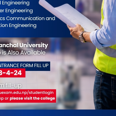
ञ्चालन हुन नसक्ने अवस्थामा पुग्दा ठूलो राजस्व तथा
 दरमा पुनर्विचार गर्न निर्देशन दिइएको छ”, २०७९ असार ६
न्सार तथा अन्तःशुल्कमा आर्थिक वर्ष २०७९/८० को बजेट
री प्रतिस्थापन विधेयकभन्दा पहिलाकै व्यवस्था कायम गर्न
शतभन्दा कम मात्र मूल्य अभिवृद्धि (भ्यालु एड) हुने भएकाले
्रतिशतमा पूर्ण छुटको सट्टा २५ प्रतिशतसम्म मात्र छुट
 यसरी नेपालमा उत्पादन हुने स्पञ्ज आइरन तथा प्राइमरी
तथा सहुलियतको व्यवस्था गर्न जनाउँदै संसदीय समितिले
२०८१ मार्फत आंशिक कार्यान्वयनमा ल्याउन खोजेको
इरहेका स्पञ्ज आयातकर्ता उद्योगका लागि आर्थिक ऐन, २०८०
बराबर अन्तःशुल्क लगाइएको थियो । मङ्गलबार संसद्मा
्ज आइरनको आयातमा लाग्ने भन्सार महसुल एक प्रतिशतबाट