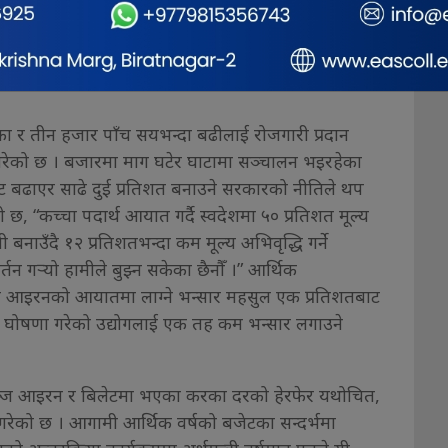
्क्राप आइरनको एक प्रतिशत कर लगाइएको छ । स्पञ्ज र
ङ्घले बुधबार दिउँसो पत्रकार सम्मेलन गर्दै सरकारको नयाँ
को फलामे छड उद्योग समाप्त हुने अवस्थामा पुगेको आरोप
 र तीन हजार पाँच सयभन्दा बढीलाई रोजगारी प्रदान
म गरेको छ । बजारमा माग घटेर घाटामा सञ्चालन भइरहेका
ाट बढाएर साढे दुई प्रतिशत बनाउने सरकारको नीतिले थप
 छ, “कच्चा पदार्थ आयात गर्दै स्वदेशमा ५० प्रतिशत मूल्य
ी बनाउँदै १२ प्रतिशतभन्दा कम मूल्य अभिवृद्धि गर्ने
्तन गर्‍यो हामीले बुझ्न सकेका छैनौँ ।” आर्थिक
्पन्ज आइरनको आयातमा लाग्ने भन्सार महसुल एक प्रतिशतबाट
ले घोषणा गरेको उद्योगलाई एक तह कम भन्सार लगाउने
।
्पञ्ज आइरन र बिलेटमा भएका करका दरको हेरफेर यथोचित,
षा गरेको छ । आगामी आर्थिक वर्षको बजेटका सन्दर्भमा