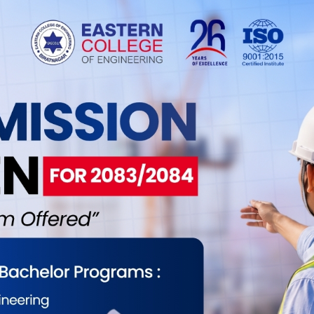
्फत सरकारले बिलेटको अन्तःशुल्क दर प्रतिमेट्रिक टन रु
 सय पुर्‍यायो भने पाँच प्रतिशत भन्सार दर यथावत्
तःशुल्कमा भने पूर्ण छुट दिइयो । स्पञ्ज र बिलेटमा लाग्ने
तथा स्टिल उत्पादक व्यवसायी सरकारको पक्ष र विपक्षमा
इरहेका स्टिल व्यवसायीले निश्चित व्यक्ति तथा
ाजस्वका दर हेरफेर भएको जनाउँदै विरोध जनाए । व्यवसायीले
म आरोप लगाए । अर्कोतर्फ, अहिले सरकारको विरोध
उद्योगीले साविकको प्रतिस्थापन विधेयकको व्यवस्था
। व्यवसायीबीच लामै समय आरोप–प्रत्यारोपको शृङ्खला
तोडले उठाए ।
 । राजस्व दर हेरफेरको यो विषय विवादमा परेपछि
 श्रम तथा उपभोक्ता हित समितिले सरकारलाई प्रतिस्थापन
दियो । “फलामे डण्डीको कच्चा पदार्थको रुपमा रहेको स्पञ्ज
ा गरिएको विभेदकारी व्यवस्थाका कारणले केही उद्योग