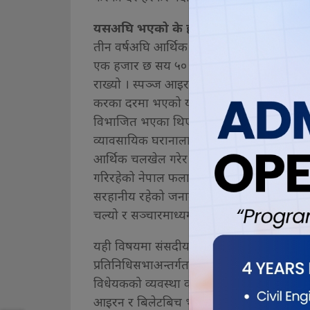
यसअघि भएको के हो ?
तीन वर्षअघि आर्थिक ऐन, २०७८ (प्रतिस्थापन) मार
एक हजार छ सय ५० बाट बढाएर रु दुई हजार पाँच
राख्यो । स्पञ्ज आइरन र स्क्रपको भन्सार तथा अन्
करका दरमा भएको यस्तो हेरफेर पछि फलामे छड 
विभाजित भएका थिए । बिलेट आयात गरेर छड बना
व्यावसायिक घरानालाई मात्र नाफा पुग्ने गरी र
आर्थिक चलखेल गरेर करका दर हेरफेर भएकोसम्
गरिरहेको नेपाल फलामे छड उत्पादक सङ्घ आबद्ध 
सरहानीय रहेको जनाउँदै सरकारको पक्षमा बोले 
चल्यो र सञ्चारमाध्यमले पनि यो विषयलाई जोड
यही विषयमा संसदीय समितिमा उजुरीसमेत पर्यो
प्रतिनिधिसभाअन्तर्गतको उद्योग तथा वाणिज्य र
विधेयकको व्यवस्था कार्यान्वयन नगर्न निर्देशन 
आइरन र बिलेटबिच भन्सार महसुल र अन्तःशुल्कम