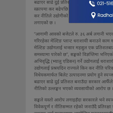
बढाएर साढे दुई प्रतिशत पुर्‍याइएको छ भने स
स्क्रापमा कर बढेपछि नेपाल फलामे छड उत्पादक स
कर नीतिले उद्योगीको ३६ अर्ब बराबर लगानी रहे
लगाएको छ ।
“आगामी आवको बजेटले रु. ३६ अर्ब लगानी भएका
गरिरहेका मेल्टिङ प्लान्ट धराशायी बनाउने का
मेल्टिङ उद्योगलाई भन्सार महसुल एक प्रतिशतब
समस्यामा पारेको छ”, सङ्घको विज्ञप्तिमा भनिएको
अभिवृद्धि (भ्यालु एडिसन) गर्ने उद्योगलाई धराशाय
उद्योगलाई प्रश्रयदिन राज्यले किन कर नीति परिवर
विधेयकमार्फत बिलेट उत्पादनमा प्रयोग हुने स
बढाएर साढे दुई प्रतिशत बनाउँदा सरकार आफैँ
नीतिको उल्लङ्घन भएको व्यवसायीको आरोप छ 
सङ्घले यस्तो आरोप लगाइहँदा सरकारले भने स
विवेकपूर्ण र नीतिसम्मत रहेको जनाउँदै प्रतिरक्