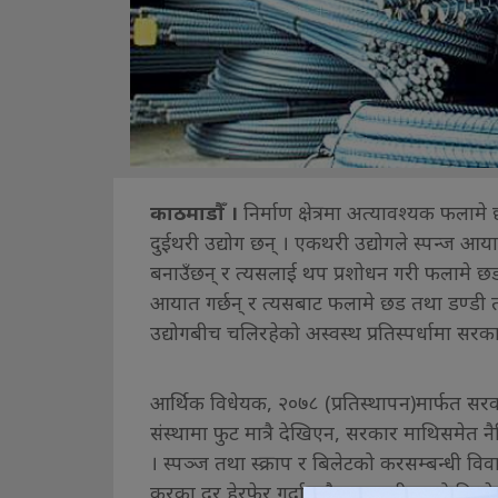
काठमाडौँ ।
निर्माण क्षेत्रमा अत्यावश्यक फलामे 
दुईथरी उद्योग छन् । एकथरी उद्योगले स्पन्ज आयात
बनाउँछन् र त्यसलाई थप प्रशोधन गरी फलामे छड/ड
आयात गर्छन् र त्यसबाट फलामे छड तथा डण्डी तया
उद्योगबीच चलिरहेको अस्वस्थ प्रतिस्पर्धामा सरका
आर्थिक विधेयक, २०७८ (प्रतिस्थापन)मार्फत सरक
संस्थामा फुट मात्रै देखिएन, सरकार माथिसमेत 
। स्पञ्ज तथा स्क्राप र बिलेटको करसम्बन्धी व
करका दर हेरफेर गर्दा सबैभन्दा बढी चासो दिइने 