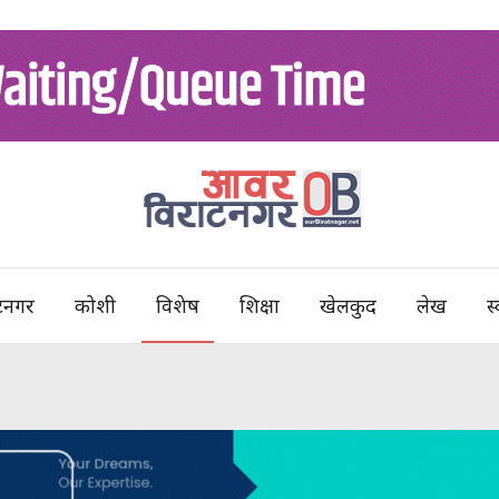
टनगर
कोशी
विशेष
शिक्षा
खेलकुद
लेख
स्