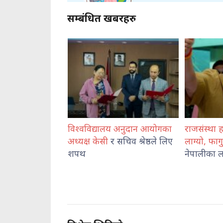
सम्बंधित खबरहरु
्वविद्यालय अनुदान आयोगका
राजसंस्था हटेदेखि नेपाललाई दशा
क
क्ष केसी
र सचिव श्रेष्ठले लिए
लाग्यो, फागुन २१ को
चुनाव
प
थ
नेपालीका लागि पासो : दुर्गा प्रसाई
व
न