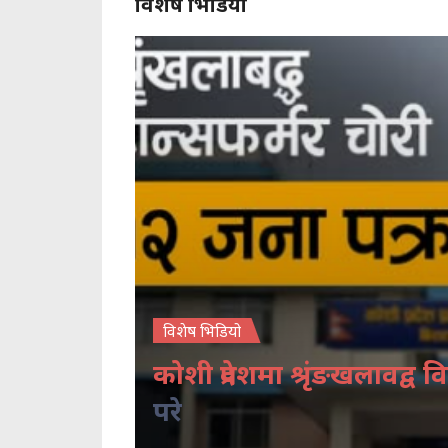
विशेष भिडियो
विशेष भिडियो
कोशी प्रदेशमा श्रृंङखलावद्व वि
परे