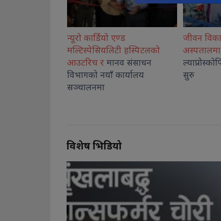
 एण्ड
जीवन विकास सामुदायिक
कोशीका उत्
लिटी हस्पिटलको
अस्पतालमा बालबालिकाको
नगदसहित 
ानव संसाधन
ल्याप्रोस्कोपिक शल्यक्रिया सेवा
 कार्यालय
सुरु
विशेष भिडियो