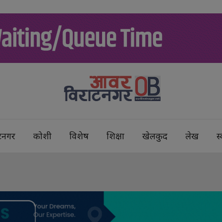
टनगर
कोशी
विशेष
शिक्षा
खेलकुद
लेख
स्