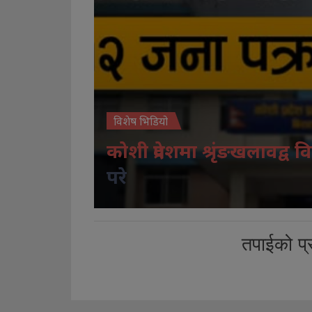
विशेष भिडियो
कोशी प्रदेशमा श्रृंङखलावद्व वि
परे
तपाईको प्र