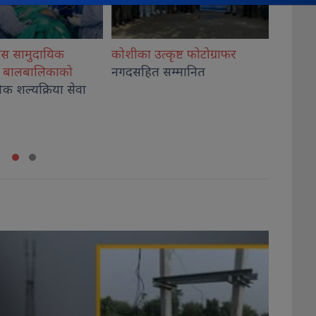
कृष्ट फोटोग्राफर
राष्ट्रिय भेलालाई शेरबहादुर
देउवाले
गिरी वि
सम्मानित
सम्बोधन गर्ने
अदालत
थप, का
कब्जा