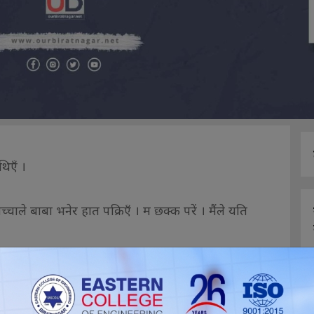
थिएँ ।
्चाले बाबा भनेर हात पक्रिएँ । म छक्क परें । मैंले यति
ु मलाई हेर्दै रहिन् । म भने लाजले मुन्टो निहुरिएर
ोबेला एउटा आँखाले भ्यायो, एउटा कानले सुन्यो । ती महिलाले