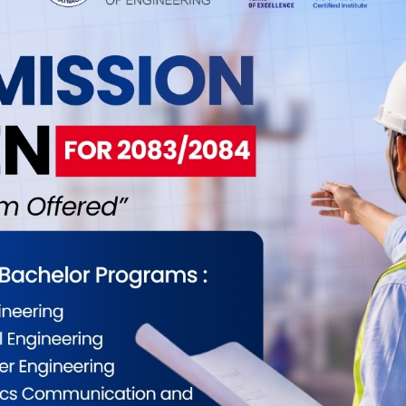
न् । औंलोले त्यो निर्दोष मुख बन्द गर्दै थिइन् । र, घचड्दै
ेन त्यो बच्चाले, 'मामु मेरो आँखाले धोका खायो !'
ईलाई कस्तो महसुस भयो ?
0
0
0
0