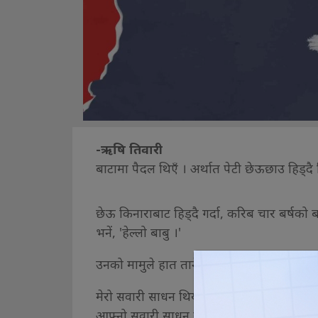
-ऋषि तिवारी
बाटामा पैदल थिएँ । अर्थात पेटी छेऊछाउ हिड्दै 
छेऊ किनाराबाट हिड्दै गर्दा, करिब चार बर्षको बच
भनें, 'हेल्लो बाबु ।'
उनको मामुले हात तानेर आफू निकट तानिन् ।
मेरो सवारी साधन थियो बाटो किनारामा । उनको माम
आफ्नो सवारी साधन स्टार्ट गर्न तर्फ लागें । त्य