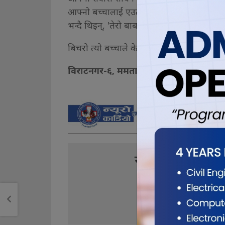
आफ्नो बच्चालाई एउटा हातले गालामा हिर्काउँदै थिइ
भन्दै थिइन्, 'तेरो बाबा हो ?'
बिचरो त्यो बच्चाले के जवाफ फर्काउँला ! भन्न सक
विराटनगर-६, ममता-मार्ग ।
यो खबर पढेर तपा
0
2