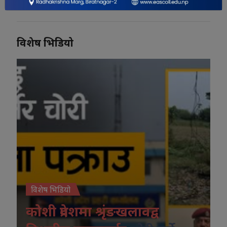
विशेष भिडियो
विशेष भिडियो
कोशी प्रदेशमा श्रृंङखलावद्व