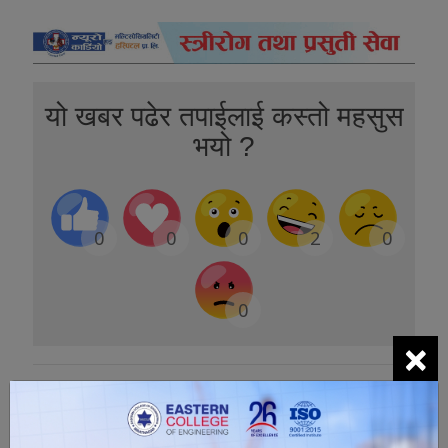
यो खबर पढेर तपाईलाई कस्तो महसुस
भयो ?
0
0
0
2
0
0
×