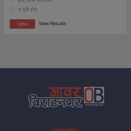
खोइ, खासै आशा छैन
ज सुकै होस्
View Results
हाम्रो बारेमा