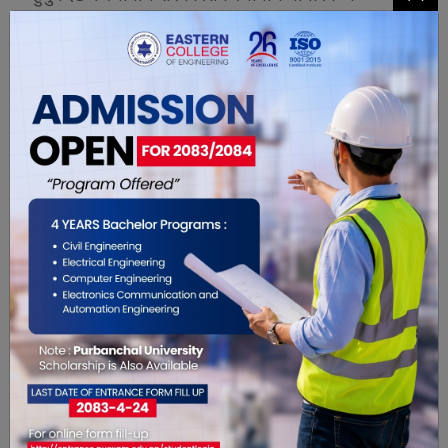
जोडिन्छन् । उनीहरुको मनोभावना सम्बोधन गर्न नसक्दा
त्यसले निरासा पैसा गर्दछ । नागरिकमा निरासा पैदा हुँदा
पनि आन्तरिक आय न्यून हुनपुग्छ । त्यसले विकासमा
नागरिक सहभागिताको चेनलाई टुटाउँदै आवश्यकताका
चाङ्ग थुपार्ने काम गर्दछ ।
यो खबर पढेर तपाईलाई कस्तो महसुस
भयो ?
0
1
0
0
1