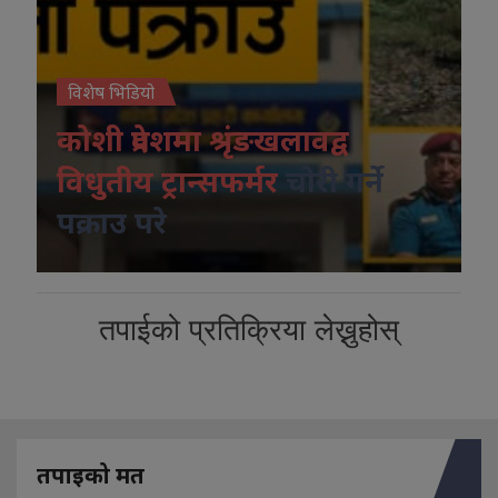
विशेष भिडियो
कोशी प्रदेशमा श्रृंङखलावद्व
विधुतीय ट्रान्सफर्मर
चोरी गर्ने
पक्राउ परे
तपाईको प्रतिक्रिया लेख्नुहोस्
तपाइको मत