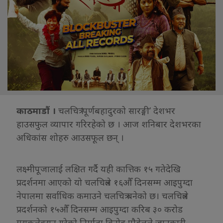
काठमाडौं ।
चलचित्र ‘पूर्णबहादुरको सारङ्गी’ देशभर
हाउसफुल व्यापार गरिरहेको छ । आज शनिबार देशभरका
अधिकांस शोहरु आउसफूल छन् ।
लक्ष्मीपूजालाई लक्षित गर्दै यही कात्तिक १५ गतेदेखि
प्रदर्शनमा आएको यो चलचित्रले १६औँ दिनसम्म आइपुग्दा
नेपालमा सर्वाधिक कमाउने चलचित्र बनेको छ। चलचित्रले
प्रदर्शनको १५औँ दिनसम्म आइपुग्दा करिब ३० करोड
ग्रसकलेक्सन गरेको निर्माता विनोद पौडेलले जानकारी