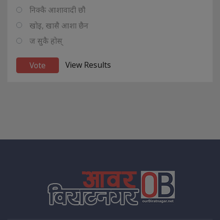
निक्कै आशावादी छौ
खोइ, खासै आशा छैन
ज सुकै होस्
View Results