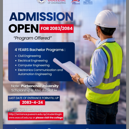
हरि श्रेष्ठ र रमेश ढकाल छन् ।
यो खबर पढेर तपाईलाई कस्तो महसुस
भयो ?
0
0
0
0
0
0