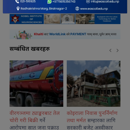
सम्बंधित खबरहरु
याङ्करबाट तेल
कोइराला निवास पुनर्निर्माण
प्रतिनिधिसभाको आ
री
गर्ने
तथा मर्मत
सम्हारका लागि
बैठकमा चार
विधेयक
 जना पक्राउ
सरकारी बजेट अस्वीकार
हुने