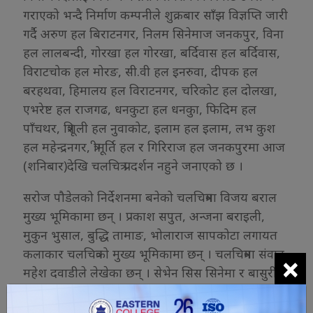
गराएको भन्दै निर्माण कम्पनीले शुक्रबार साँझ विज्ञप्ति जारी
गर्दै अरुण हल बिराटनगर, निलम सिनेमाज जनकपुर, विना
हल लालबन्दी, गोरखा हल गोरखा, बर्दिवास हल बर्दिवास,
विराटचोक हल मोरङ, सी.वी हल इनरुवा, दीपक हल
बरहथवा, हिमालय हल विराटनगर, चरिकोट हल दोलखा,
एभरेष्ट हल राजगढ, धनकुटा हल धनकुा, फिदिम हल
पाँचथर, त्रिशूली हल नुवाकोट, इलाम हल इलाम, लभ कुश
हल महेन्द्रनगर, त्रीमूर्ति हल र गिरिराज हल जनकपुरमा आज
(शनिबार)देखि चलचित्र प्रदर्शन नहुने जनाएको छ ।
सरोज पौडेलको निर्देशनमा बनेको चलचित्रमा विजय बराल
मुख्य भूमिकामा छन् । प्रकाश सपुत, अन्जना बराइली,
मुकुन भुसाल, बुद्धि तामाङ, भोलाराज सापकोटा लगायत
कलाकार चलचित्रको मुख्य भूमिकामा छन् । चलचित्रमा संवाद
×
महेश दवाडीले लेखेका छन् । सेभेन सिस सिनेमा र बासुरी
फिल्मसको प्रस्तुति रहेको सिनेमाका निर्माता विनोद पौडेल र
प्याट्रिक सुवेदी हुन् । कार्यकारी निर्मातामा रमेश चौलागाईं,