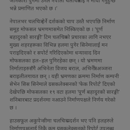
जानकारी पुगेमा उनले नेपाली चलचित्रलाई नै माया गर्नुहुन्छ
भन्ने प्रमाणित भएको छ ।’
नेपालभर चलचित्र हेर्ने दर्शकको चाप उस्तै भएपछि निर्माण
समूह मोफसल भ्रमणमासमेत निस्किएको छ । ‘पूर्ण
बहादुरको सारङ्गी’ टिम चलचित्रको प्रचारका लागि नभएर
मुख्य शहरहरूका विभिन्न हलमा पुगेर सिनेमालाई मन
पराइदिएको र सपोर्ट गरिदिएकोमा धन्यावाद दिन
मोफसलका हल–हल पुगिरहेका छन् । यो भ्रमणमा
निर्माताहरुसँगै अभिनेता विजय बराल, अभिनेत्री अञ्जना
बराइलीलगायत छन् । यही भ्रमणका क्रममा निर्माण कम्पनी
सेभेन सिस सिनेमाले ग्रसकलेक्सनको ‘फेक रिपोर्ट’ दिएको
देखेपछि मोफसलका १९ वटा हलमा ‘पूर्ण बहादुरको सारङ्गी’
शनिबारबाट प्रदर्शनमा नआउने निर्माणपक्षले निर्णय गरेको
छ ।
हाउसफूल अकुपेन्सीमा चलचित्र प्रदर्शन भए पनि हलहरुले
निर्माणपक्षलाई निकै कम ग्रसकलेक्सनको रिपोर्ट उपलब्ध