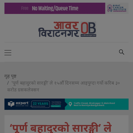
गृह पृष्ट
‘पूर्ण बहादुरको सारङ्गी’ ले १५औँ दिनसम्म आइपुग्दा गर्यो करिब ३०
करोड ग्रसकलेक्सन
‘पूर्ण बहादुरको सारङ्गी’ ले