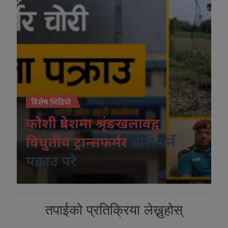
विशेष भिडियो
कोशी प्रदेशमा श्रृंङखलावद्व
विधुतीय ट्रान्सफर्मर
चोरी गर्ने
पक्राउ परे
तपाईको प्रतिक्रिया लेख्नुहोस्