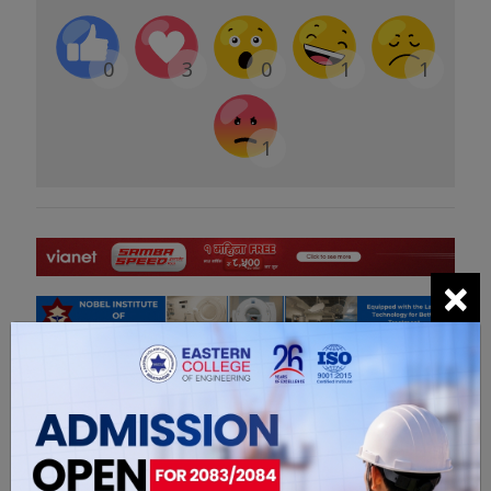
0
3
0
1
1
1
×
सम्बंधित खबरहरु