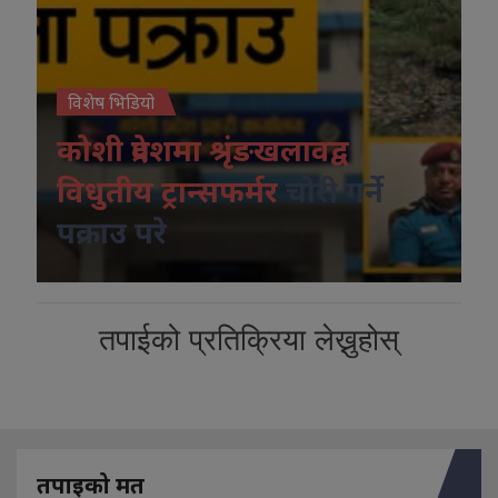
विशेष भिडियो
कोशी प्रदेशमा श्रृंङखलावद्व
विधुतीय ट्रान्सफर्मर
चोरी गर्ने
पक्राउ परे
तपाईको प्रतिक्रिया लेख्नुहोस्
तपाइको मत