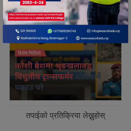
विशेष भिडियो
कोशी प्रदेशमा श्रृंङखलावद्व
विधुतीय ट्रान्सफर्मर
चोरी गर्ने
पक्राउ परे
तपाईको प्रतिक्रिया लेख्नुहोस्